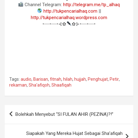
Channel Telegram:
http://telegram.me/tp_alhaq
http://tukpencarialhaq.com
||
http://tukpencarialhaq.wordpress.com
•┈┈•┈┈•⊰✿
✿⊱•┈┈•┈┈•
Tags:
audio
,
Barisan
,
fitnah
,
hilah
,
hujjah
,
Penghujat
,
Petir
,
rekaman
,
Sha'afiqoh
,
Shaafiqah
Navigasi
Bolehkah Menyebut “SI FULAN AHIR (PEZINA)?!”
pos
Siapakah Yang Mereka Hujat Sebagai Sha’afiqah