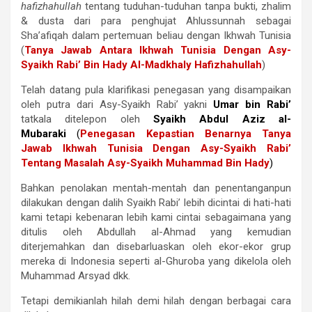
hafizhahullah
tentang tuduhan-tuduhan tanpa bukti, zhalim
& dusta dari para penghujat Ahlussunnah sebagai
Sha’afiqah dalam pertemuan beliau dengan Ikhwah Tunisia
(
Tanya Jawab Antara Ikhwah Tunisia Dengan Asy-
Syaikh Rabi’ Bin Hady Al-Madkhaly Hafizhahullah
)
Telah datang pula klarifikasi penegasan yang disampaikan
oleh putra dari Asy-Syaikh Rabi’ yakni
Umar bin Rabi’
tatkala ditelepon oleh
Syaikh Abdul Aziz al-
Mubaraki
(
Penegasan Kepastian Benarnya Tanya
Jawab Ikhwah Tunisia Dengan Asy-Syaikh Rabi’
Tentang Masalah Asy-Syaikh Muhammad Bin Hady
)
Bahkan penolakan mentah-mentah dan penentanganpun
dilakukan dengan dalih Syaikh Rabi’ lebih dicintai di hati-hati
kami tetapi kebenaran lebih kami cintai sebagaimana yang
ditulis oleh Abdullah al-Ahmad yang kemudian
diterjemahkan dan disebarluaskan oleh ekor-ekor grup
mereka di Indonesia seperti al-Ghuroba yang dikelola oleh
Muhammad Arsyad dkk.
Tetapi demikianlah hilah demi hilah dengan berbagai cara