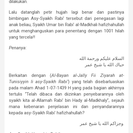
dilakukan.
Lalu datanglah petir hujjah lagi benar dan pastinya
bimbingan Asy-Syaikh Rabi’ tersebut dari penegasan lagi
anak beliau, Syaikh Umar bin Rabi’ al-Madkhali hafizhahullah
untuk menghanguskan para penentang dengan 1001 hilah
yang tercela!!
Penanya:
السلام عليكم ورحمة الله
حياك الله يا شيخ عمر
Berkaitan dengan (
Al-Bayan al-Jally Fii Ziyarah at-
Tunisiyyin li asy-Syaikh Rabi’
) yang telah disebarluaskan
pada malam Ahad 1-07-1439 H yang pada bagian akhirnya
tertulis “Telah dibaca dan diizinkan penyebarannya oleh
syaikh kita al-Allamah Rabi’ bin Hady al-Madkhaly”, sejauh
mana kebenaran penjelasan ini dan penyandarannya
kepada asy-Syaikh Rabi’ hafizhahullah?
وجزاكم الله يا شيخ عمر.