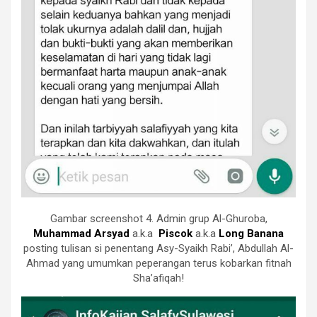
Gambar screenshot 4. Admin grup Al-Ghuroba,
Muhammad Arsyad
a.k.a
Piscok
a.k.a
Long Banana
posting tulisan si penentang Asy-Syaikh Rabi’, Abdullah Al-
Ahmad yang umumkan peperangan terus kobarkan fitnah
Sha’afiqah!