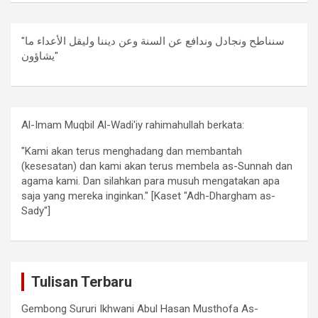
"سنناطح ونجادل وندافع عن السنة وعن ديننا وليقل الأعداء ما
يشاؤون"
Al-Imam Muqbil Al-Wadi'iy rahimahullah berkata:
"Kami akan terus menghadang dan membantah
(kesesatan) dan kami akan terus membela as-Sunnah dan
agama kami. Dan silahkan para musuh mengatakan apa
saja yang mereka inginkan." [Kaset "Adh-Dhargham as-
Sady"]
Tulisan Terbaru
Gembong Sururi Ikhwani Abul Hasan Musthofa As-