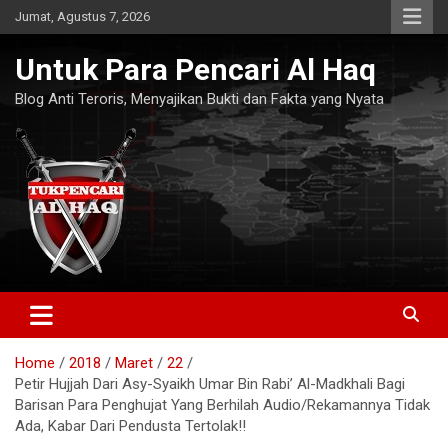
Skip
Jumat, Agustus 7, 2026
to
content
Untuk Para Pencari Al Haq
Blog Anti Teroris, Menyajikan Bukti dan Fakta yang Nyata
Home
2018
Maret
22
Petir Hujjah Dari Asy-Syaikh Umar Bin Rabi’ Al-Madkhali Bagi
Barisan Para Penghujat Yang Berhilah Audio/Rekamannya Tidak
Ada, Kabar Dari Pendusta Tertolak!!