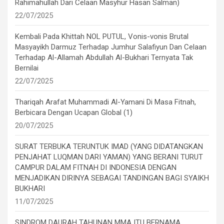
Rahimahullah Dari Celaan Masyhur Hasan Salman)
22/07/2025
Kembali Pada Khittah NOL PUTUL, Vonis-vonis Brutal
Masyayikh Darmuz Terhadap Jumhur Salafiyun Dan Celaan
Terhadap Al-Allamah Abdullah Al-Bukhari Ternyata Tak
Bernilai
22/07/2025
Thariqah Arafat Muhammadi Al-Yamani Di Masa Fitnah,
Berbicara Dengan Ucapan Global (1)
20/07/2025
SURAT TERBUKA TERUNTUK IMAD (YANG DIDATANGKAN
PENJAHAT LUQMAN DARI YAMAN) YANG BERANI TURUT
CAMPUR DALAM FITNAH DI INDONESIA DENGAN
MENJADIKAN DIRINYA SEBAGAI TANDINGAN BAGI SYAIKH
BUKHARI
11/07/2025
SINDROM DAURAH TAHUNAN MMA ITU BERNAMA