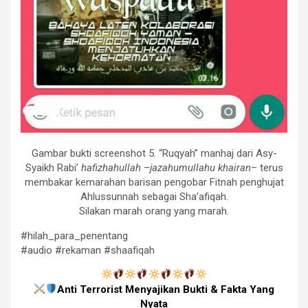
Gambar bukti screenshot 5. “Ruqyah” manhaj dari Asy-
Syaikh Rabi’
hafizhahullah
–
jazahumullahu khairan
– terus
membakar kemarahan barisan pengobar Fitnah penghujat
Ahlussunnah sebagai Sha’afiqah.
Silakan marah orang yang marah.
#hilah_para_penentang
#audio #rekaman #shaafiqah
Anti Terrorist Menyajikan Bukti & Fakta Yang
Nyata