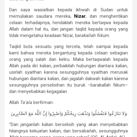
Dan saya wasiatkan kepada ikhwah di Sudan untuk
memuliakan saudara mereka,
Nizar
, dan menghentikan
celaan terhadapnya, hendaklah mereka bertaqwa kepada
Allah dalam hal itu, dan jangan taqlid kepada orang yang
tidak mengetahui keadaan Nizar,
barakallah fiikum
.
Taqlid buta sesuatu yang tercela, telah sampai kepada
kami bahwa mereka bergantung kepada celaan sebagian
orang yang salah dan keliru. Maka bertaqwalah kepada
Allah pada diri kalian, perbaikilah hubungan diantara kalian,
usirlah syaithan karena sesungguhnya syaithan merusak
hubungan diantara kalian, dan jagalah dakwah kalian karena
sesungguhnya perselisihan itu buruk –barakallah fiikum–
dan menyebabkan kegagalan.
Allah
Ta’ala
berfirman:
وَلا تَنَازَعُوا فَتَفْشَلُوا وَتَذْهَبَ رِيحُكُمْ وَاصْبِرُوا إِنَّ اللَّهَ مَعَ الصَّابِرِينَ.
“Dan janganlah kalian berselisih yang akan menyebabkan
hilangnya kekuatan kalian, dan bersabarlah, sesungguhnya