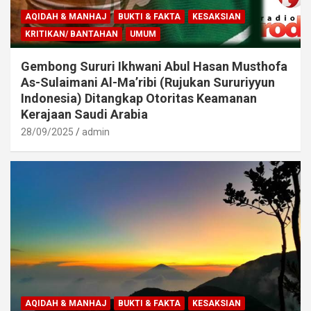
AQIDAH & MANHAJ
BUKTI & FAKTA
KESAKSIAN
KRITIKAN/ BANTAHAN
UMUM
Gembong Sururi Ikhwani Abul Hasan Musthofa
As-Sulaimani Al-Ma’ribi (Rujukan Sururiyyun
Indonesia) Ditangkap Otoritas Keamanan
Kerajaan Saudi Arabia
28/09/2025
admin
AQIDAH & MANHAJ
BUKTI & FAKTA
KESAKSIAN