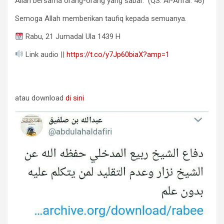
Allah bersama orang-orang yang sabar.” (QS. Al-Anfal: 46)
Semoga Allah memberikan taufiq kepada semuanya.
Rabu, 21 Jumadal Ula 1439 H
Link audio ||
https://t.co/y7Jp60biaX?amp=1
atau download
di sini