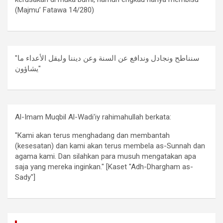
(Majmu’ Fatawa 14/280)
"سنناطح ونجادل وندافع عن السنة وعن ديننا وليقل الأعداء ما
يشاؤون"
Al-Imam Muqbil Al-Wadi'iy rahimahullah berkata:
"Kami akan terus menghadang dan membantah
(kesesatan) dan kami akan terus membela as-Sunnah dan
agama kami. Dan silahkan para musuh mengatakan apa
saja yang mereka inginkan." [Kaset "Adh-Dhargham as-
Sady"]