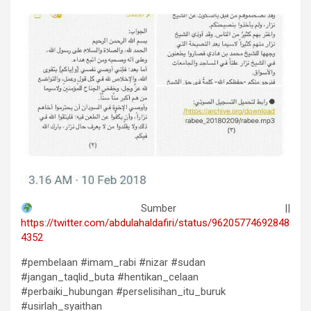
Sumber ||
https://twitter.com/abdulahaldafiri/status/96205774692848
4352
#pembelaan #imam_rabi #nizar #sudan
#jangan_taqlid_buta #hentikan_celaan
#perbaiki_hubungan #perselisihan_itu_buruk
#usirlah_syaithan