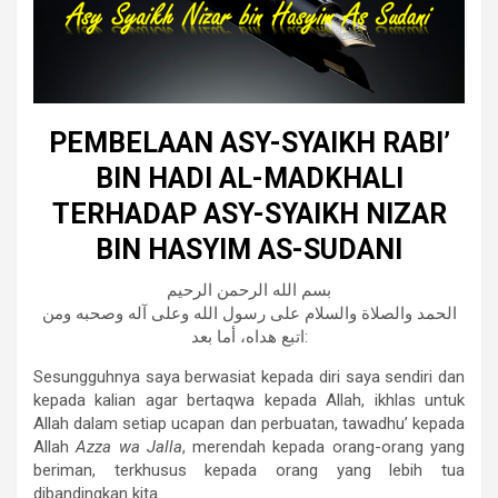
PEMBELAAN ASY-SYAIKH RABI’
BIN HADI AL-MADKHALI
TERHADAP ASY-SYAIKH NIZAR
BIN HASYIM AS-SUDANI
بسم الله الرحمن الرحيم
الحمد والصلاة والسلام على رسول الله وعلى آله وصحبه ومن
اتبع هداه، أما بعد:
Sesungguhnya saya berwasiat kepada diri saya sendiri dan
kepada kalian agar bertaqwa kepada Allah, ikhlas untuk
Allah dalam setiap ucapan dan perbuatan, tawadhu’ kepada
Allah
Azza wa Jalla
, merendah kepada orang-orang yang
beriman, terkhusus kepada orang yang lebih tua
dibandingkan kita.