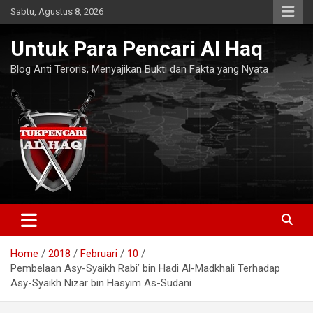
Skip
Sabtu, Agustus 8, 2026
to
content
Untuk Para Pencari Al Haq
Blog Anti Teroris, Menyajikan Bukti dan Fakta yang Nyata
Home
2018
Februari
10
Pembelaan Asy-Syaikh Rabi’ bin Hadi Al-Madkhali Terhadap
Asy-Syaikh Nizar bin Hasyim As-Sudani