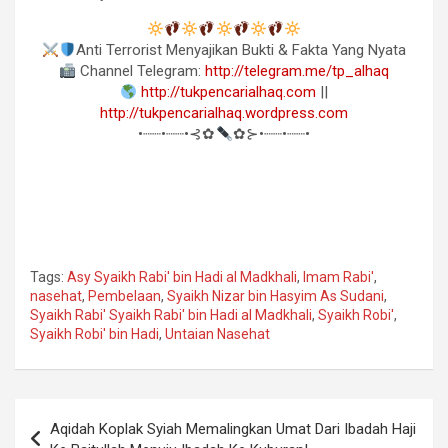
Anti Terrorist Menyajikan Bukti & Fakta Yang Nyata
Channel Telegram:
http://telegram.me/tp_alhaq
http://tukpencarialhaq.com
||
http://tukpencarialhaq.wordpress.com
•┈┈•┈┈•⊰✿
✿⊱•┈┈•┈┈•
Tags:
Asy Syaikh Rabi' bin Hadi al Madkhali
,
Imam Rabi'
,
nasehat
,
Pembelaan
,
Syaikh Nizar bin Hasyim As Sudani
,
Syaikh Rabi' Syaikh Rabi' bin Hadi al Madkhali
,
Syaikh Robi'
,
Syaikh Robi' bin Hadi
,
Untaian Nasehat
Navigasi
Aqidah Koplak Syiah Memalingkan Umat Dari Ibadah Haji
pos