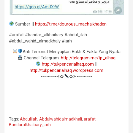
Sumber ||
https://t.me/dourous_machaikhaden
#arafat #bandar_alkhaibary #abdul_ilah
#abdul_wahid_almadkhaly #jarh
Anti Terrorist Menyajikan Bukti & Fakta Yang Nyata
Channel Telegram:
http://telegram.me/tp_alhaq
http://tukpencarialhaq.com
||
http://tukpencarialhaq.wordpress.com
•┈┈•┈┈•⊰✿
✿⊱•┈┈•┈┈•
Tags:
Abdulilah
,
Abdulwahidalmadkhali
,
arafat
,
Bandaralkhaibary
,
jarh