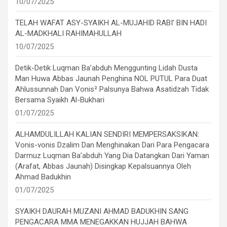
10/07/2025
TELAH WAFAT ASY-SYAIKH AL-MUJAHID RABI’ BIN HADI
AL-MADKHALI RAHIMAHULLAH
10/07/2025
Detik-Detik Luqman Ba’abduh Menggunting Lidah Dusta
Man Huwa Abbas Jaunah Penghina NOL PUTUL Para Duat
Ahlussunnah Dan Vonis² Palsunya Bahwa Asatidzah Tidak
Bersama Syaikh Al-Bukhari
01/07/2025
ALHAMDULILLAH KALIAN SENDIRI MEMPERSAKSIKAN:
Vonis-vonis Dzalim Dan Menghinakan Dari Para Pengacara
Darmuz Luqman Ba’abduh Yang Dia Datangkan Dari Yaman
(Arafat, Abbas Jaunah) Disingkap Kepalsuannya Oleh
Ahmad Badukhin
01/07/2025
SYAIKH DAURAH MUZANI AHMAD BADUKHIN SANG
PENGACARA MMA MENEGAKKAN HUJJAH BAHWA