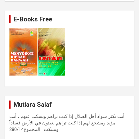
E-Books Free
Mutiara Salaf
أنت تكثر سواد أهل الضلال إذا كنت تراهم وتسكت عنهم ، أنت
مؤيد ومشجع لهم إذا كنت تراهم يعيثون في الأرض فساداً
وتسكت . المجموع280/14