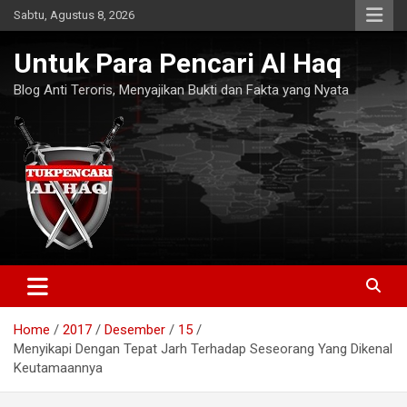
Skip
Sabtu, Agustus 8, 2026
to
content
Untuk Para Pencari Al Haq
Blog Anti Teroris, Menyajikan Bukti dan Fakta yang Nyata
Home
2017
Desember
15
Menyikapi Dengan Tepat Jarh Terhadap Seseorang Yang Dikenal
Keutamaannya