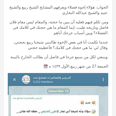
الجواب: هؤلاء إخوة فضلاء ويعرفهم المشايخ الشيخ ربيع والشيخ
عبيد والشيخ عبدالله البخاري.
ومن تكلم فيهم فعليه أن يبين ما حجته، والمقام ليس مقام فلان
فاضل وتاريخه طيب، إنما المقام ما هي حجتك في كلامك في
الفضلاء؟ وبين أسباب جرحك أياهم.
عندما تكلمت أنا في بعض الإخوة طالبني شيخنا ربيع بحجتي،
وقال لي: ما هي حجتك في كلامك؟ فأعطيته حجتي.
وينبغي لكل من سمع جرحا في فاضل أن يطالب الجارح بالبينة.
الجمعة 27 من شهر ربيع الأول ١٤٣٩ ه