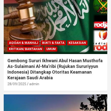
AQIDAH & MANHAJ
BUKTI & FAKTA
KESAKSIAN
KRITIKAN/ BANTAHAN
UMUM
Gembong Sururi Ikhwani Abul Hasan Musthofa
As-Sulaimani Al-Ma’ribi (Rujukan Sururiyyun
Indonesia) Ditangkap Otoritas Keamanan
Kerajaan Saudi Arabia
28/09/2025
admin