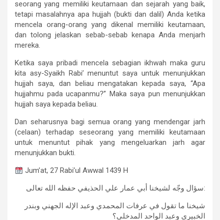
seorang yang memiliki keutamaan dan sejarah yang baik,
tetapi masalahnya apa hujjah (bukti dan dalil) Anda ketika
mencela orang-orang yang dikenal memiliki keutamaan,
dan tolong jelaskan sebab-sebab kenapa Anda menjarh
mereka.
Ketika saya pribadi mencela sebagian ikhwah maka guru
kita asy-Syaikh Rabi’ menuntut saya untuk menunjukkan
hujjah saya, dan beliau mengatakan kepada saya, “Apa
hujjahmu pada ucapanmu?” Maka saya pun menunjukkan
hujjah saya kepada beliau.
Dan seharusnya bagi semua orang yang mendengar jarh
(celaan) terhadap seseorang yang memiliki keutamaan
untuk menuntut pihak yang mengeluarkan jarh agar
menunjukkan bukti.
Jum’at, 27 Rabi’ul Awwal 1439 H
سؤال وجّه لشيخنا أبي عمار علي الحذيفي حفظه الله تعالى:
شيخنا ما تقول في عرفات المحمدي وعبد الإله الجهني وبندر
الخبيري وعبد الواحد المدخلي؟