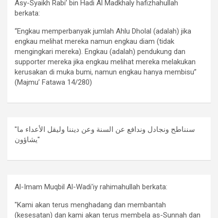
Asy-Syaikh Rabi’ bin Hadi Al Madkhaly hafizhahullah
berkata:
“Engkau memperbanyak jumlah Ahlu Dholal (adalah) jika
engkau melihat mereka namun engkau diam (tidak
mengingkari mereka). Engkau (adalah) pendukung dan
supporter mereka jika engkau melihat mereka melakukan
kerusakan di muka bumi, namun engkau hanya membisu”
(Majmu’ Fatawa 14/280)
"سنناطح ونجادل وندافع عن السنة وعن ديننا وليقل الأعداء ما
يشاؤون"
Al-Imam Muqbil Al-Wadi'iy rahimahullah berkata:
"Kami akan terus menghadang dan membantah
(kesesatan) dan kami akan terus membela as-Sunnah dan