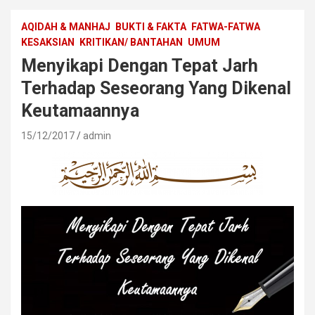
AQIDAH & MANHAJ
BUKTI & FAKTA
FATWA-FATWA
KESAKSIAN
KRITIKAN/ BANTAHAN
UMUM
Menyikapi Dengan Tepat Jarh
Terhadap Seseorang Yang Dikenal
Keutamaannya
15/12/2017
admin