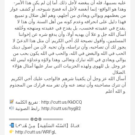
عليه بسببها، فله أن يبغضه لأجل ذلك. أما إن لم يكن هذا الأمر-
وهذا هو الواقع- إنما أبغضه لأجل أنه فضح شيوخه، أو كشف عوار
من يعظمهم ويوالي ويعادي من أجلهم، وهم أهل ضلال و تمييع.
فهذا دليل على انحرافه وعدم كونه من أهل السنة. وأن هذا لا
يقدح في عقيدته فحسب، بل يقدح في عقيدته ومنهجه وخُلقه.
أسأل الله جل و علا أن يهديه أولا، وأن يدفع شره عن إخواننا
المسلمين، وأقول نصيحة لك أخي الكريم: أن مثل هذا الدعيّ لا
يجوز لك أن تصاحبه، وأن تراسله، وأن تحبه. لأن من أصول دينك
الحب في الله والبغض في الله، والحب في الله يكون بحب من
يوالي ويعادي في الله تبارك وتعالى. وهذا ولاؤه وعداؤه ليس لله
عز وجل. بل للهوى ولهذه الحزبيات التي سار عليها أمثال هؤلاء
الضلال.
أسأل الله عز وجل أن يكفينا شرهم. فالواجب عليك أخي الكريم
أن تترك مصاحبته وأن تبتعد عنه وأن تفر منه فرارك من المجذوم
و الله أعلم.
تفريغ الكلمة : http://cutt.us/KkDCQ
رابط الصوتية :http://cutt.us/hygB2
══════ ❁✿❁ ══════
قنـاةُ【السُنّه السَلَفِية】مِـنْ هُنـ↶ـا:
http://cutt.us/WRFgL