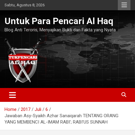
Skip
Sabtu, Agustus 8, 2026
to
content
Untuk Para Pencari Al Haq
Blog Anti Teroris, Menyajikan Bukti dan Fakta yang Nyata
Home
2017
Juli
6
Jawaban Asy-Syaikh Azhar Sanaiqarah TENTANG ORANG
YANG MEMBENCI AL-IMAM RABI’; RABI’US SUNNAH