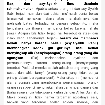
Baz, dan asy-Syaikh Ibnu Utsaimin
rahimahumullah.
Apabila antara orang ini dan asy-Syaikh
Rabi’ terjadi mu’malah dari sekian mu’malah dunia, beliau
(misalnya) memakan haknya atau menzhaliminya dan
melewati batas terhadapnya dengan sebab itu, maka
hendaknya dia (hanya) membenci beliau karena hal itu
(saja). Adapun bila tidak terjadi hal tersebut di atas- dan
inilah yang sebenarnya terjadi-
berarti dia membenci
beliau hanya karena beliau (asy-Syaikh Rabi’)
membongkar kedok guru-gurunya. Atau beliau
menyingkap aib (penyimpangan) orang-orang yang dia
agungkan.
(Dia) melandaskan loyalitas dan
permusuhannya karena orang-orang (menyimpang)
tersebut. Padahal mereka adalah adalah orang-orang yang
sesat dan ahlu tamyi’ (orang-orang yang tidak punya
prinsip dalam beragama-pent). Maka sikap ini (membenci
ulama sunnah yang membongkar penyimpangan orang-
orang sesat-pent) menunjukan akan penyimpangannya dan
(bahwasanya) dia tidak punya kaitan dengan Ahlus Sunnah.
Maka orang ini tidak hanya tercemar aqidahnya saja,
bahkan yang tercemar adalah aqidah, manhaj, dan