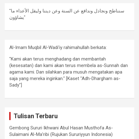
"سنناطح ونجادل وندافع عن السنة وعن ديننا وليقل الأعداء ما
يشاؤون"
Al-Imam Muqbil Al-Wadi'iy rahimahullah berkata:
"Kami akan terus menghadang dan membantah
(kesesatan) dan kami akan terus membela as-Sunnah dan
agama kami. Dan silahkan para musuh mengatakan apa
saja yang mereka inginkan." [Kaset "Adh-Dhargham as-
Sady"]
Tulisan Terbaru
Gembong Sururi Ikhwani Abul Hasan Musthofa As-
Sulaimani Al-Ma’ribi (Rujukan Sururiyyun Indonesia)