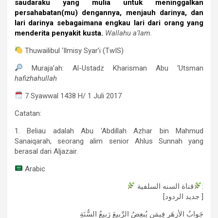
saudaraku yang mulia untuk meninggalkan
persahabatan(mu) dengannya, menjauh darinya, dan
lari darinya sebagaimana engkau lari dari orang yang
menderita penyakit kusta.
Wallahu a’lam
.
Thuwailibul ‘Ilmisy Syar’i (TwIS)
Muraja’ah: Al-Ustadz Kharisman Abu ‘Utsman
hafizhahullah
7 Syawwal 1438 H/ 1 Juli 2017
Catatan:
1. Beliau adalah Abu ‘Abdillah Azhar bin Mahmud
Sanaiqarah, seorang alim senior Ahlus Sunnah yang
berasal dari Aljazair.
Arabic
قناة السنه السلفية
:
[جديد الردود ]
جَوابُ الأزهَرِ فِيمَن يُبغِضُ الرَّبِيعَ رَبِيعُ السُّنَةِ