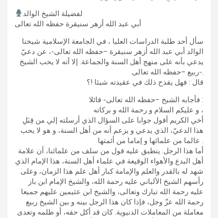
لفضيلة الشيخ الوالد
أبي عبد الله أزهر سنيقرة حفظه الله تعالى
سأل أحد طلبة الدراسات العليا ، في الجامعة الإسلامية شيخنا
الوالد أبي عبد الله أزهر سنيقرة –حفظه الله تعالى-، عن دعيّ
يدعي بأنه على منهج أهل السنة والجماعة. إلا أنه لا يحب الشيخ
ربيع –حفظه الله تعالى-.
قال : فهل يقدح ذلك في عقيدته شيئا !؟
فأجابه الشيخ –حفظه الله تعالى- قائلا :
و عليكم السلام و رحمة الله و بركاته ،
أخي الكريم أقول جوابا على السؤال الذي أرسلته إلي من قِبَلِ
هذا الدعيّ، الذي يدعي و يزعم أنه من أهل السنة، و هو لا يحب
عالما من علمائها و إماما من أئمتها .
أما هذا الرجل. ينطبق عليه قول من سلف من علمائنا، أن علامة
أهل البدع والأهواء الوقيعة في علماء أهل السنة، هذا الإمام الذي
شهد له بالقدر والعلم والإمامة كبار أهل علم هذا الزمان، وعلى
رأسهم الشيخ الألباني عليه رحمة الله، والشيخ الإمام ابن باز
عليه رحمة الله تبارك وتعالى، والشيخ ابن عثيمين عليهم جميعا
رحمة الله عزّ وجل، فإذا كان هذا الرجل بينه و بين الشيخ ربيع
معاملة من المعاملات الدنيوية. كان قد أكل حقه، أو ظلمه وتعدى