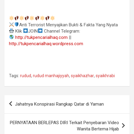
Anti Terrorist Menyajikan Bukti & Fakta Yang Nyata
Klik
JOIN
Channel Telegram:
http://tukpencarialhaq.com
||
http://tukpencarialhaq.wordpress.com
Tags:
rudud
,
rudud manhajiyyah
,
syaikhazhar
,
syaikhrabi
Navigasi
Jahatnya Konspirasi Rangkap Qatar di Yaman
pos
PERNYATAAN BERLEPAS DIRI Terkait Penyebaran Video
Wanita Bertema Hijab