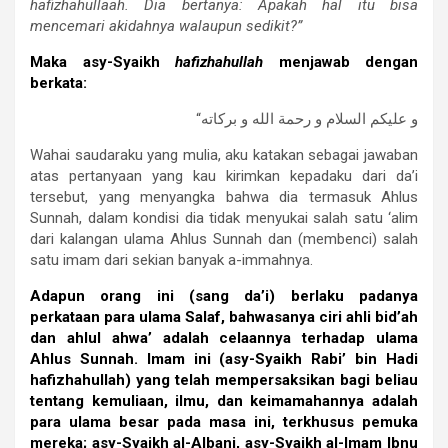
hafizhahullaah. Dia bertanya: Apakah hal itu bisa
mencemari akidahnya walaupun sedikit?”
Maka asy-Syaikh
hafizhahullah
menjawab dengan
berkata:
“و عليكم السلام و رحمة الله و بركاته
Wahai saudaraku yang mulia, aku katakan sebagai jawaban
atas pertanyaan yang kau kirimkan kepadaku dari da’i
tersebut, yang menyangka bahwa dia termasuk Ahlus
Sunnah, dalam kondisi dia tidak menyukai salah satu ‘alim
dari kalangan ulama Ahlus Sunnah dan (membenci) salah
satu imam dari sekian banyak a-immahnya.
Adapun orang ini (sang da’i) berlaku padanya
perkataan para ulama Salaf, bahwasanya ciri ahli bid’ah
dan ahlul ahwa’ adalah celaannya terhadap ulama
Ahlus Sunnah. Imam ini (asy-Syaikh Rabi’ bin Hadi
hafizhahullah) yang telah mempersaksikan bagi beliau
tentang kemuliaan, ilmu, dan keimamahannya adalah
para ulama besar pada masa ini, terkhusus pemuka
mereka; asy-Syaikh al-Albani, asy-Syaikh al-Imam Ibnu