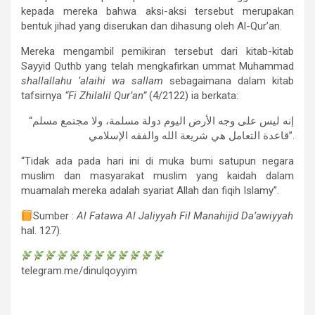
kepada mereka bahwa aksi-aksi tersebut merupakan
bentuk jihad yang diserukan dan dihasung oleh Al-Qur’an.
Mereka mengambil pemikiran tersebut dari kitab-kitab
Sayyid Quthb yang telah mengkafirkan ummat Muhammad
shallallahu ‘alaihi wa sallam
sebagaimana dalam kitab
tafsirnya
“Fi Zhilalil Qur’an”
(4/2122) ia berkata:
“إنه ليس على وجه اﻷرض اليوم دولة مسلمة، ولا مجتمع مسلم
قاعدة التعامل هي شريعة الله والفقه اﻹسلامي”.
“Tidak ada pada hari ini di muka bumi satupun negara
muslim dan masyarakat muslim yang kaidah dalam
muamalah mereka adalah syariat Allah dan fiqih Islamy”.
Sumber :
Al Fatawa Al Jaliyyah Fil Manahijid Da’awiyyah
hal. 127).
telegram.me/dinulqoyyim