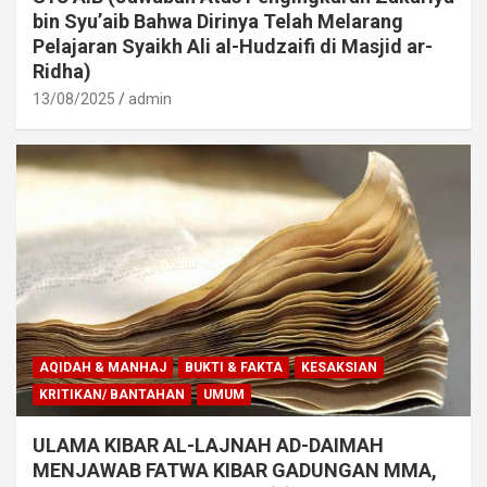
bin Syu’aib Bahwa Dirinya Telah Melarang
Pelajaran Syaikh Ali al-Hudzaifi di Masjid ar-
Ridha)
13/08/2025
admin
AQIDAH & MANHAJ
BUKTI & FAKTA
KESAKSIAN
KRITIKAN/ BANTAHAN
UMUM
ULAMA KIBAR AL-LAJNAH AD-DAIMAH
MENJAWAB FATWA KIBAR GADUNGAN MMA,