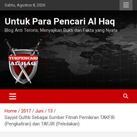
Skip
Sabtu, Agustus 8, 2026
to
content
Untuk Para Pencari Al Haq
Blog Anti Teroris, Menyajikan Bukti dan Fakta yang Nyata
Home
2017
Juni
13
Sayyid Quthb Sebagai Sumber Fitnah Pemikiran TAKFIR
(Pengkafiran) dan TAFJIR (Peledakan)