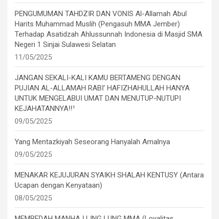
PENGUMUMAN TAHDZIR DAN VONIS Al-Allamah Abul
Harits Muhammad Muslih (Pengasuh MMA Jember)
Terhadap Asatidzah Ahlussunnah Indonesia di Masjid SMA
Negeri 1 Sinjai Sulawesi Selatan
11/05/2025
JANGAN SEKALI-KALI KAMU BERTAMENG DENGAN
PUJIAN AL-ALLAMAH RABI’ HAFIZHAHULLAH HANYA
UNTUK MENGELABUI UMAT DAN MENUTUP-NUTUPI
KEJAHATANNYA!!¹
09/05/2025
Yang Mentazkiyah Seseorang Hanyalah Amalnya
09/05/2025
MENAKAR KEJUJURAN SYAIKH SHALAH KENTUSY (Antara
Ucapan dengan Kenyataan)
08/05/2025
MEMBEDAH MANHAJ LING LUNG MMA (Loyalitas