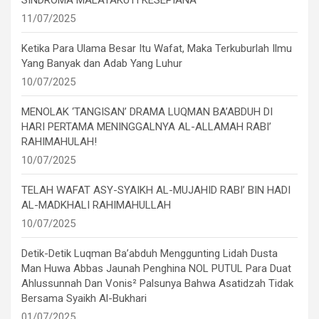
SINDROMA MALATAKUTI KESEPIANA
11/07/2025
Ketika Para Ulama Besar Itu Wafat, Maka Terkuburlah Ilmu
Yang Banyak dan Adab Yang Luhur
10/07/2025
MENOLAK ‘TANGISAN’ DRAMA LUQMAN BA’ABDUH DI
HARI PERTAMA MENINGGALNYA AL-ALLAMAH RABI’
RAHIMAHULAH!
10/07/2025
TELAH WAFAT ASY-SYAIKH AL-MUJAHID RABI’ BIN HADI
AL-MADKHALI RAHIMAHULLAH
10/07/2025
Detik-Detik Luqman Ba’abduh Menggunting Lidah Dusta
Man Huwa Abbas Jaunah Penghina NOL PUTUL Para Duat
Ahlussunnah Dan Vonis² Palsunya Bahwa Asatidzah Tidak
Bersama Syaikh Al-Bukhari
01/07/2025