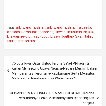
Tags:
alikhwanulmuslimin
,
alikhwanulmuslimun
,
alqaeda
,
alqaidah
,
Daesh
,
hasanalbanna
,
ikhwanulmuslimin
,
im
,
ISIS
,
khawarij
,
revolusi
,
sayyidquthb
,
sayyidquthub
,
Syiah
,
tafjir
,
takfir
,
teror
,
teroris
Navigasi
75 Juta Riyal Qatar Untuk Teroris Sa’ad Al-Faqih &
pos
Kalian Menelikung Upaya Negara-Negara Muslim Dalam
Memberantas Terorisme-Radikalisme Serta Memutus
Mata Rantai Pendanaannya Wahai Tuan?!
TULISAN TERORIS HARUS DILARANG BEREDAR, Karena
Pemikirannya Lebih Membahayakan Dibandingkan
Senjata