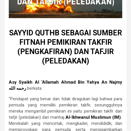
SAYYID QUTHB SEBAGAI SUMBER
FITNAH PEMIKIRAN TAKFIR
(PENGKAFIRAN) DAN TAFJIR
(PELEDAKAN)
Asy Syaikh Al ‘Allamah Ahmad Bin Yahya An Najmy
رحمه الله
berkata :
“Pendapat yang benar dan tidak diragukan lagi bahwa para
pemuda yang memiliki pemikiran takfir, sesungguhnya
mereka mengambil pemikiran ini yaitu pemikiran takfir dan
tafjir (peledakan) dari manhaj
Al-Ikhwanul Muslimun (IM)
.
Merekalah yang mencetak, mengkader, mendididik, dan
memprovokasi para pemuda serta menggambarkan