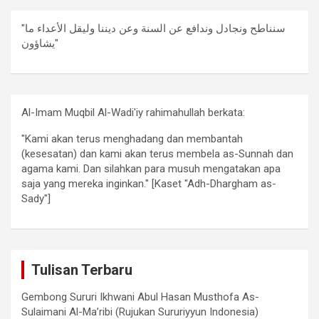
"سنناطح ونجادل وندافع عن السنة وعن ديننا وليقل الأعداء ما
يشاؤون"
Al-Imam Muqbil Al-Wadi'iy rahimahullah berkata:
"Kami akan terus menghadang dan membantah
(kesesatan) dan kami akan terus membela as-Sunnah dan
agama kami. Dan silahkan para musuh mengatakan apa
saja yang mereka inginkan." [Kaset "Adh-Dhargham as-
Sady"]
Tulisan Terbaru
Gembong Sururi Ikhwani Abul Hasan Musthofa As-
Sulaimani Al-Ma’ribi (Rujukan Sururiyyun Indonesia)