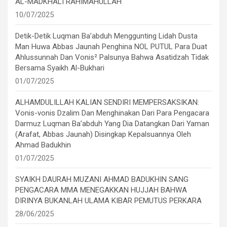
AL-MADKHALI RAHIMAHULLAH
10/07/2025
Detik-Detik Luqman Ba’abduh Menggunting Lidah Dusta
Man Huwa Abbas Jaunah Penghina NOL PUTUL Para Duat
Ahlussunnah Dan Vonis² Palsunya Bahwa Asatidzah Tidak
Bersama Syaikh Al-Bukhari
01/07/2025
ALHAMDULILLAH KALIAN SENDIRI MEMPERSAKSIKAN:
Vonis-vonis Dzalim Dan Menghinakan Dari Para Pengacara
Darmuz Luqman Ba’abduh Yang Dia Datangkan Dari Yaman
(Arafat, Abbas Jaunah) Disingkap Kepalsuannya Oleh
Ahmad Badukhin
01/07/2025
SYAIKH DAURAH MUZANI AHMAD BADUKHIN SANG
PENGACARA MMA MENEGAKKAN HUJJAH BAHWA
DIRINYA BUKANLAH ULAMA KIBAR PEMUTUS PERKARA
28/06/2025