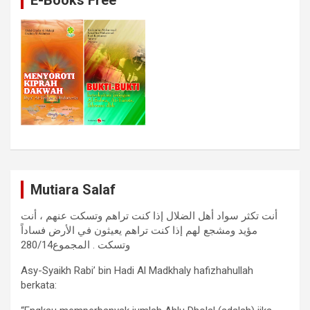
Mutiara Salaf
أنت تكثر سواد أهل الضلال إذا كنت تراهم وتسكت عنهم ، أنت
مؤيد ومشجع لهم إذا كنت تراهم يعيثون في الأرض فساداً
وتسكت . المجموع280/14
Asy-Syaikh Rabi’ bin Hadi Al Madkhaly hafizhahullah
berkata: