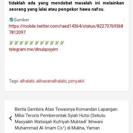
tidaklah ada yang mendebat masalah ini melainkan
seorang yang lalai atau pengekor hawa nafsu.
Sumber :
https://mobile.twitter.com/raed14364/status/82273769368
7812097
telegram.me/dinulqoyyim
Tags:
alhalabi
,
alihasanalhalabi
,
penyakit
Navigasi
Berita Gembira Atas Tewasnya Komandan Lapangan
pos
Milisi Teroris Pemberontak Syiah Hutsi (Sekutu
Masyaikh Watsiqah Kufriyah Mubtadi’ Ikhwani
Muhammad Al-Imam Cs¹) di Mukha, Yaman