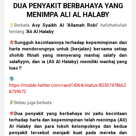
DUA PENYAKIT BERBAHAYA YANG
MENIMPA ALI AL HALABY
Berkata
Asy Syaikh Al ‘Allamah Robi’
hafizhahullah
tentang
‘Ali Al Halaby
:
Sungguh kecintaannya terhadap kepemimpinan dan
harta mendorongnya untuk (berjalan) bersama setiap
shohib fitnah yang menyerang manhaj salafy dan
salafiyyin, dan ia (Ali Al Halaby) memiliki manhaj yang
luas !!
https://mobile.twitter.com/raed14364/status/82307478662
8739072
Beliau juga berkata :
Dua penyakit yang berbahaya ini yaitu kecintaan
terhadap harta dan kepemimpinan telah menimpa (Ali)
Al Halaby dan para tokoh kelompoknya dan kedua
penyakit tersebut menjadi kuat pada mereka dan