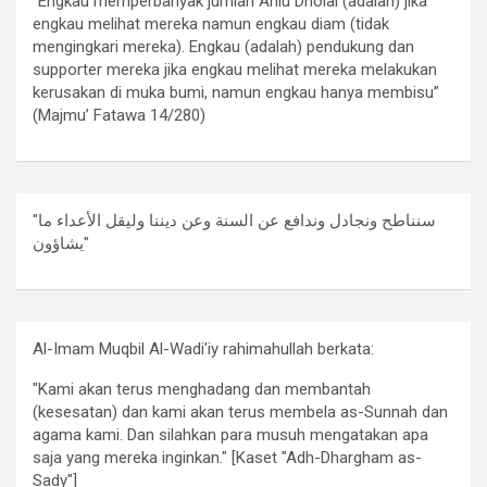
“Engkau memperbanyak jumlah Ahlu Dholal (adalah) jika
engkau melihat mereka namun engkau diam (tidak
mengingkari mereka). Engkau (adalah) pendukung dan
supporter mereka jika engkau melihat mereka melakukan
kerusakan di muka bumi, namun engkau hanya membisu”
(Majmu’ Fatawa 14/280)
"سنناطح ونجادل وندافع عن السنة وعن ديننا وليقل الأعداء ما
يشاؤون"
Al-Imam Muqbil Al-Wadi'iy rahimahullah berkata:
"Kami akan terus menghadang dan membantah
(kesesatan) dan kami akan terus membela as-Sunnah dan
agama kami. Dan silahkan para musuh mengatakan apa
saja yang mereka inginkan." [Kaset "Adh-Dhargham as-
Sady"]