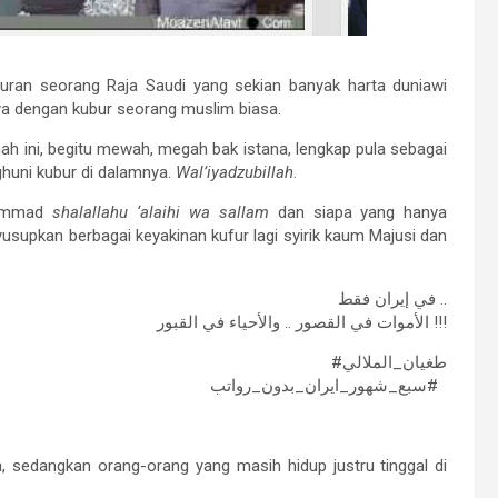
buran seorang Raja Saudi yang sekian banyak harta duniawi
ya dengan kubur seorang muslim biasa.
ah ini, begitu mewah, megah bak istana, lengkap pula sebagai
huni kubur di dalamnya.
Wal’iyadzubillah
.
uhammad
shalallahu ‘alaihi wa sallam
dan siapa yang hanya
upkan berbagai keyakinan kufur lagi syirik kaum Majusi dan
‏في إيران فقط ..
الأموات في القصور .. والأحياء في القبور !!!
#طغيان_الملالي
⁧ #سبع_شهور_ايران_بدون_رواتب ⁩
na, sedangkan orang-orang yang masih hidup justru tinggal di