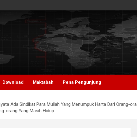
Download
Maktabah
Pena Pengunjung
Ada Sindikat Para Mullah Yang Menumpuk Harta Dari Orang-orang M
ng-orang Yang Masih Hidup