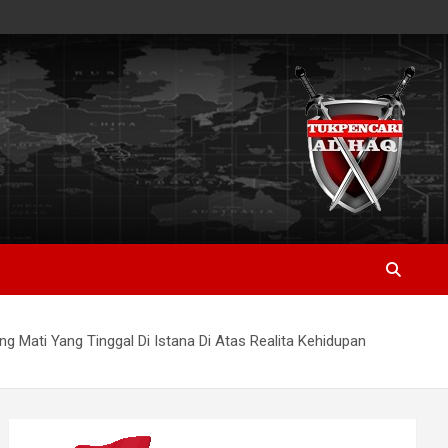
ati Yang Tinggal Di Istana Di Atas Realita Kehidupan