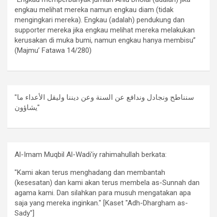
engkau melihat mereka namun engkau diam (tidak
mengingkari mereka). Engkau (adalah) pendukung dan
supporter mereka jika engkau melihat mereka melakukan
kerusakan di muka bumi, namun engkau hanya membisu”
(Majmu’ Fatawa 14/280)
"سنناطح ونجادل وندافع عن السنة وعن ديننا وليقل الأعداء ما
يشاؤون"
Al-Imam Muqbil Al-Wadi'iy rahimahullah berkata:
"Kami akan terus menghadang dan membantah
(kesesatan) dan kami akan terus membela as-Sunnah dan
agama kami. Dan silahkan para musuh mengatakan apa
saja yang mereka inginkan." [Kaset "Adh-Dhargham as-
Sady"]