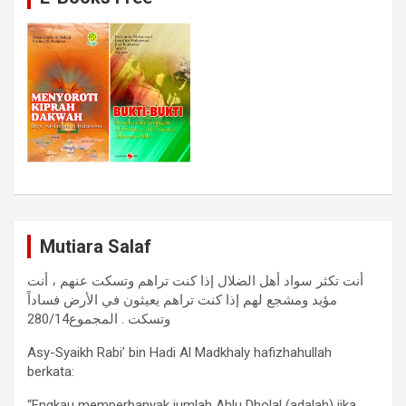
Mutiara Salaf
أنت تكثر سواد أهل الضلال إذا كنت تراهم وتسكت عنهم ، أنت
مؤيد ومشجع لهم إذا كنت تراهم يعيثون في الأرض فساداً
وتسكت . المجموع280/14
Asy-Syaikh Rabi’ bin Hadi Al Madkhaly hafizhahullah
berkata:
“Engkau memperbanyak jumlah Ahlu Dholal (adalah) jika