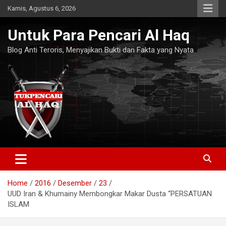
Skip
Kamis, Agustus 6, 2026
to
content
Untuk Para Pencari Al Haq
Blog Anti Teroris, Menyajikan Bukti dan Fakta yang Nyata
Home
2016
Desember
23
UUD Iran & Khumainy Membongkar Makar Dusta “PERSATUAN
ISLAM