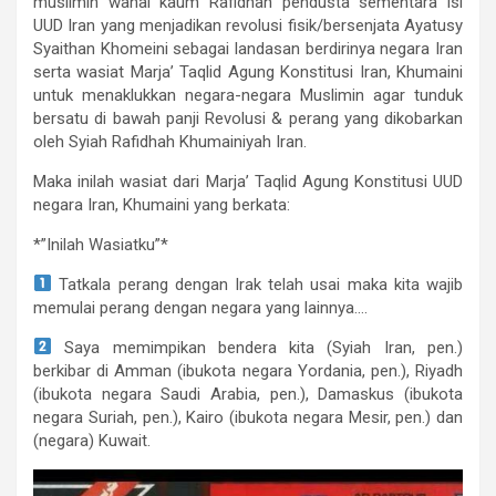
muslimin wahai kaum Rafidhah pendusta sementara isi
UUD Iran yang menjadikan revolusi fisik/bersenjata Ayatusy
Syaithan Khomeini sebagai landasan berdirinya negara Iran
serta wasiat Marja’ Taqlid Agung Konstitusi Iran, Khumaini
untuk menaklukkan negara-negara Muslimin agar tunduk
bersatu di bawah panji Revolusi & perang yang dikobarkan
oleh Syiah Rafidhah Khumainiyah Iran.
Maka inilah wasiat dari Marja’ Taqlid Agung Konstitusi UUD
negara Iran, Khumaini yang berkata:
*”Inilah Wasiatku”*
Tatkala perang dengan Irak telah usai maka kita wajib
memulai perang dengan negara yang lainnya….
Saya memimpikan bendera kita (Syiah Iran, pen.)
berkibar di Amman (ibukota negara Yordania, pen.), Riyadh
(ibukota negara Saudi Arabia, pen.), Damaskus (ibukota
negara Suriah, pen.), Kairo (ibukota negara Mesir, pen.) dan
(negara) Kuwait.