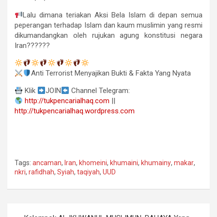
Lalu dimana teriakan Aksi Bela Islam di depan semua
peperangan terhadap Islam dan kaum muslimin yang resmi
dikumandangkan oleh rujukan agung konstitusi negara
Iran??????
Anti Terrorist Menyajikan Bukti & Fakta Yang Nyata
Klik
JOIN
Channel Telegram:
http://tukpencarialhaq.com
||
http://tukpencarialhaq.wordpress.com
Tags:
ancaman
,
Iran
,
khomeini
,
khumaini
,
khumainy
,
makar
,
nkri
,
rafidhah
,
Syiah
,
taqiyah
,
UUD
Navigasi