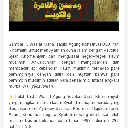
Gambar 1. Wasiat Marja’ Taqlid Agung Konstitusi UUD Iran,
Khomeini untuk menSyiahkan dunia Islam dengan Revolusi
Syiah Khomeiniyah dan menguasai negeri-negeri kaum
muslimin Ahlussunnah dengan mengobarkan dan
membakar api kebencian kaum muslimin terhadap para
pemimpinnya dengan dalih dan hujatan bahwa para
pemimpin muslimin adalah para penzalim di istana angkara
murka!
Wal’iyadzubillah
.
Itulah fakta Wasiat Agung Revolusi Syiah Khomeiniyah
yang mengikat seluruh kaum Syiah dimanapun berada yang
diucapkan oleh Ayatusy Syaithan Khomeini Rujukan Taqlid
Agung Konstitusi negara Syiah Iran yang diterbitkan oleh
majalah Dustur Lebanon pada tahun 1983, edisi no. 297,
hal. 16,17,18.