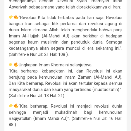
menggantinya dengan Revolusi Syiah Imamiyah Itsna
Asyariyah sebagaimana yang telah dipraktekkannya di Iran:
“Revolusi Kita tidak terbatas pada Iran saja. Revolusi
bangsa Iran sebagai titik pertama dari revolusi agung di
dunia Islam dimana Allah telah menghendaki bahwa panji
Imam Al-Hujjah (Al-Mahdi AJ) akan berkibar di hadapan
segenap kaum muslimin dan penduduk dunia. Semoga
kedatangannya akan segera muncul di era sekarang ini.”.
(Sahifeh-e Nur Jil: 21 Hal: 108 ).
Ungkapan Imam Khomeini selanjutnya:
“Kita berharap, kebangkitan ini, dan Revolusi ini akan
berujung pada kemunculan Imam Zaman (Al-Mahdi AJ).
Dan Kita berharap, Revolusi ini akan tertular kepada semua
masyarakat dunia dan kaum yang tertindas (mustadzafin).”.
(Sahifeh-e Nur Jil: 13 Hal: 21).
“Kita berharap, Revolusi ini menjadi revolusi dunia
sehingga menjadi mukadimah bagi kemunculan
Baqiyatullah (Imam Mahdi AJ)”. (Sahifeh-e Nur Jil: 16 Hal:
88 )