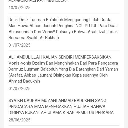
AL-MADKHALI RAHIMAHULLAH
10/07/2025
Detik-Detik Luqman Ba’abduh Menggunting Lidah Dusta
Man Huwa Abbas Jaunah Penghina NOL PUTUL Para Duat
Ahlussunnah Dan Vonis² Palsunya Bahwa Asatidzah Tidak
Bersama Syaikh Al-Bukhari
01/07/2025
ALHAMDULILLAH KALIAN SENDIRI MEMPERSAKSIKAN:
Vonis-vonis Dzalim Dan Menghinakan Dari Para Pengacara
Darmuz Luqman Ba’abduh Yang Dia Datangkan Dari Yaman
(Arafat, Abbas Jaunah) Disingkap Kepalsuannya Oleh
Ahmad Badukhin
01/07/2025
SYAIKH DAURAH MUZANI AHMAD BADUKHIN SANG
PENGACARA MMA MENEGAKKAN HUJJAH BAHWA
DIRINYA BUKANLAH ULAMA KIBAR PEMUTUS PERKARA
28/06/2025