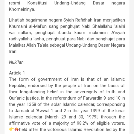
resmi Konstitusi Undang-Undang Dasar negara
Khomeininya.
Lihatlah bagaimana negara Syiah Rafidhah Iran menjadikan
Khumaini al-Mal’un sang penghujat Nabi Shalallahu ‘alaihi
wa sallam, penghujat ibunda kaum mukminin A’isyah
radhiyallahu ‘anha, penghujat para Nabi dan penghujat para
Malaikat Allah Ta’ala sebagai Undang-Undang Dasar Negara
Iran:
Nukilan
:
Article 1
The form of government of Iran is that of an Islamic
Republic, endorsed by the people of Iran on the basis of
their longstanding belief in the sovereignty of truth and
Qur’anic justice, in the referendum of Farwardin 9 and 10 in
the year 1358 of the solar Islamic calendar, corresponding
to Jamadi al-‘Awwal 1 and 2 in the year 1399 of the lunar
Islamic calendar (March 29 and 30, 1979], through the
affirmative vote of a majority of 98.2% of eligible voters,
held after the victorious Islamic Revolution led by the