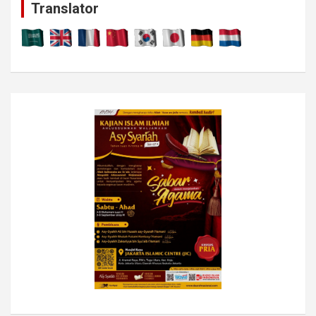
Translator
h