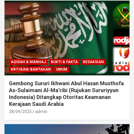
AQIDAH & MANHAJ
BUKTI & FAKTA
KESAKSIAN
KRITIKAN/ BANTAHAN
UMUM
Gembong Sururi Ikhwani Abul Hasan Musthofa
As-Sulaimani Al-Ma’ribi (Rujukan Sururiyyun
Indonesia) Ditangkap Otoritas Keamanan
Kerajaan Saudi Arabia
28/09/2025
admin