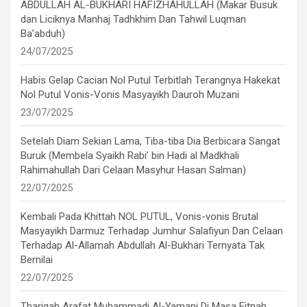
ABDULLAH AL-BUKHARI HAFIZHAHULLAH (Makar Busuk
dan Liciknya Manhaj Tadhkhim Dan Tahwil Luqman
Ba’abduh)
24/07/2025
Habis Gelap Cacian Nol Putul Terbitlah Terangnya Hakekat
Nol Putul Vonis-Vonis Masyayikh Dauroh Muzani
23/07/2025
Setelah Diam Sekian Lama, Tiba-tiba Dia Berbicara Sangat
Buruk (Membela Syaikh Rabi’ bin Hadi al Madkhali
Rahimahullah Dari Celaan Masyhur Hasan Salman)
22/07/2025
Kembali Pada Khittah NOL PUTUL, Vonis-vonis Brutal
Masyayikh Darmuz Terhadap Jumhur Salafiyun Dan Celaan
Terhadap Al-Allamah Abdullah Al-Bukhari Ternyata Tak
Bernilai
22/07/2025
Thariqah Arafat Muhammadi Al-Yamani Di Masa Fitnah,