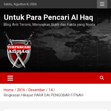
Skip
Sabtu, Agustus 8, 2026
to
content
Untuk Para Pencari Al Haq
Blog Anti Teroris, Menyajikan Bukti dan Fakta yang Nyata
Home
2016
Desember
14
Ringkasan Hikayat PARA DAI PENGOBAR FITNAH