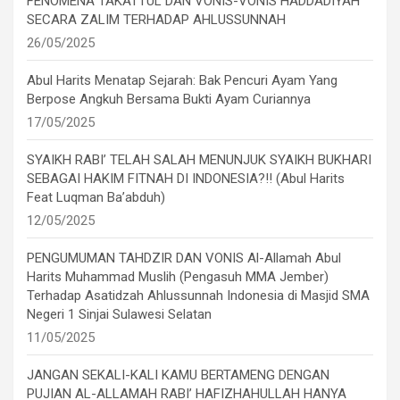
FENOMENA TAKATTUL DAN VONIS-VONIS HADDADIYAH
SECARA ZALIM TERHADAP AHLUSSUNNAH
26/05/2025
Abul Harits Menatap Sejarah: Bak Pencuri Ayam Yang
Berpose Angkuh Bersama Bukti Ayam Curiannya
17/05/2025
SYAIKH RABI’ TELAH SALAH MENUNJUK SYAIKH BUKHARI
SEBAGAI HAKIM FITNAH DI INDONESIA?!! (Abul Harits
Feat Luqman Ba’abduh)
12/05/2025
PENGUMUMAN TAHDZIR DAN VONIS Al-Allamah Abul
Harits Muhammad Muslih (Pengasuh MMA Jember)
Terhadap Asatidzah Ahlussunnah Indonesia di Masjid SMA
Negeri 1 Sinjai Sulawesi Selatan
11/05/2025
JANGAN SEKALI-KALI KAMU BERTAMENG DENGAN
PUJIAN AL-ALLAMAH RABI’ HAFIZHAHULLAH HANYA