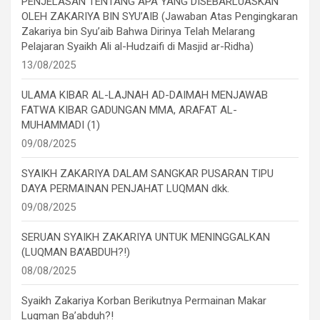
PENJELASAN TENTANG APA YANG DISEBARLUASKAN
OLEH ZAKARIYA BIN SYU’AIB (Jawaban Atas Pengingkaran
Zakariya bin Syu’aib Bahwa Dirinya Telah Melarang
Pelajaran Syaikh Ali al-Hudzaifi di Masjid ar-Ridha)
13/08/2025
ULAMA KIBAR AL-LAJNAH AD-DAIMAH MENJAWAB
FATWA KIBAR GADUNGAN MMA, ARAFAT AL-
MUHAMMADI (1)
09/08/2025
SYAIKH ZAKARIYA DALAM SANGKAR PUSARAN TIPU
DAYA PERMAINAN PENJAHAT LUQMAN dkk.
09/08/2025
SERUAN SYAIKH ZAKARIYA UNTUK MENINGGALKAN
(LUQMAN BA’ABDUH?!)
08/08/2025
Syaikh Zakariya Korban Berikutnya Permainan Makar
Luqman Ba’abduh?!