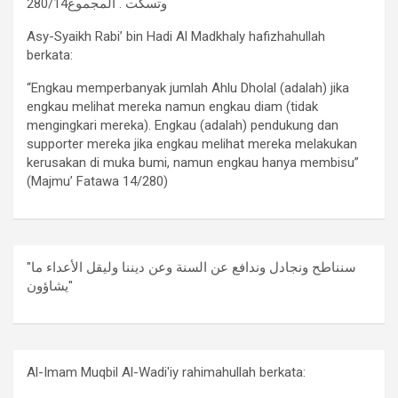
وتسكت . المجموع280/14
Asy-Syaikh Rabi’ bin Hadi Al Madkhaly hafizhahullah
berkata:
“Engkau memperbanyak jumlah Ahlu Dholal (adalah) jika
engkau melihat mereka namun engkau diam (tidak
mengingkari mereka). Engkau (adalah) pendukung dan
supporter mereka jika engkau melihat mereka melakukan
kerusakan di muka bumi, namun engkau hanya membisu”
(Majmu’ Fatawa 14/280)
"سنناطح ونجادل وندافع عن السنة وعن ديننا وليقل الأعداء ما
يشاؤون"
Al-Imam Muqbil Al-Wadi'iy rahimahullah berkata: