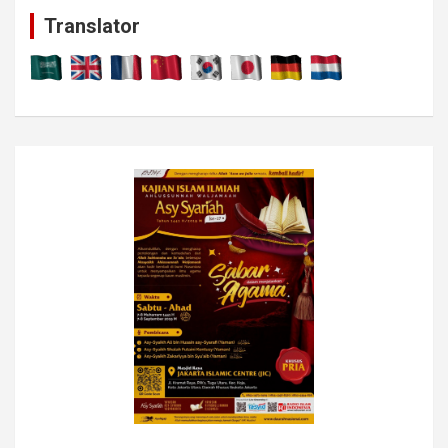
c
Translator
h