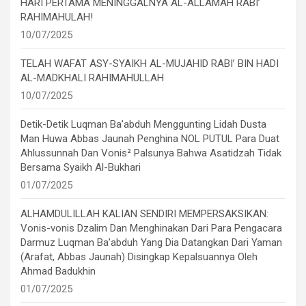
HARI PERTAMA MENINGGALNYA AL-ALLAMAH RABI’
RAHIMAHULAH!
10/07/2025
TELAH WAFAT ASY-SYAIKH AL-MUJAHID RABI’ BIN HADI
AL-MADKHALI RAHIMAHULLAH
10/07/2025
Detik-Detik Luqman Ba’abduh Menggunting Lidah Dusta
Man Huwa Abbas Jaunah Penghina NOL PUTUL Para Duat
Ahlussunnah Dan Vonis² Palsunya Bahwa Asatidzah Tidak
Bersama Syaikh Al-Bukhari
01/07/2025
ALHAMDULILLAH KALIAN SENDIRI MEMPERSAKSIKAN:
Vonis-vonis Dzalim Dan Menghinakan Dari Para Pengacara
Darmuz Luqman Ba’abduh Yang Dia Datangkan Dari Yaman
(Arafat, Abbas Jaunah) Disingkap Kepalsuannya Oleh
Ahmad Badukhin
01/07/2025