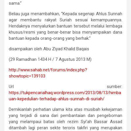
sama.”
Beliau juga menambahkan, “Kepada segenap Ahlus Sunnah
agar membantu rakyat Suriah sesuai kemampuannya.
Hendaknya menyalurkan bantuan tersebut melalui lembaga
khusus/resmi yang benar-benar bisa menyampaikan dana
bantuan kepada orang-orang yang berhak.”
disampaikan oleh Abu Ziyad Khalid Baqais
(29 Ramadhan 1434 H / 7 Agustus 2013 M)
http://www.sahab.net/forums/index.php?
showtopic=139103
Url sumber:
https://tukpencarialhaq.wordpress.com/2013/08/13/himba
uan-kepedulian-terhadap-ahlus-sunnah-di-suriah/
Demikianlah perhatian ulama kita atas musibah kekejaman
yang terjadi di sana dari pembantaian dan pengeboman
yang melampaui batas oleh rezim Syi’ah Bassar Assad
ditambah lagi peran sekte teroris takfiri yang merupakan