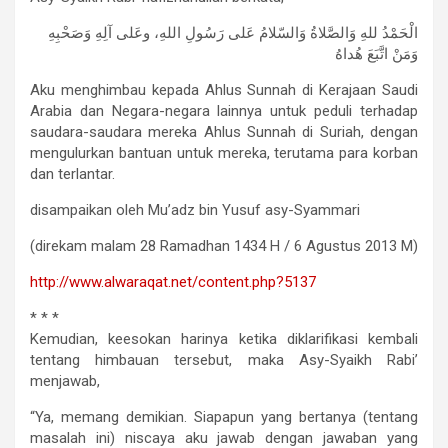
الْحَمْدُ للهِ وَالصَّلاةُ وَالسّلامُ عَلى رَسُولِ اللهِ، وعَلى آلِهِ وَصَحْبِهِ
وَمَنْ اتَّبَعَ هُداهُ
Aku menghimbau kepada Ahlus Sunnah di Kerajaan Saudi
Arabia dan Negara-negara lainnya untuk peduli terhadap
saudara-saudara mereka Ahlus Sunnah di Suriah, dengan
mengulurkan bantuan untuk mereka, terutama para korban
dan terlantar.
disampaikan oleh Mu’adz bin Yusuf asy-Syammari
(direkam malam 28 Ramadhan 1434 H / 6 Agustus 2013 M)
http://www.alwaraqat.net/content.php?5137
* * *
Kemudian, keesokan harinya ketika diklarifikasi kembali
tentang himbauan tersebut, maka Asy-Syaikh Rabi’
menjawab,
“Ya, memang demikian. Siapapun yang bertanya (tentang
masalah ini) niscaya aku jawab dengan jawaban yang