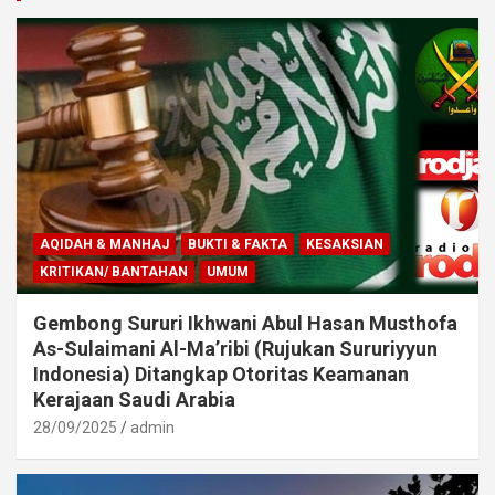
AQIDAH & MANHAJ
BUKTI & FAKTA
KESAKSIAN
KRITIKAN/ BANTAHAN
UMUM
Gembong Sururi Ikhwani Abul Hasan Musthofa
As-Sulaimani Al-Ma’ribi (Rujukan Sururiyyun
Indonesia) Ditangkap Otoritas Keamanan
Kerajaan Saudi Arabia
28/09/2025
admin