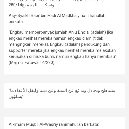
وتسكت . المجموع280/14
Asy-Syaikh Rabi’ bin Hadi Al Madkhaly hafizhahullah
berkata:
“Engkau memperbanyak jumlah Ahlu Dholal (adalah) jika
engkau melihat mereka namun engkau diam (tidak
mengingkari mereka). Engkau (adalah) pendukung dan
supporter mereka jika engkau melihat mereka melakukan
kerusakan di muka bumi, namun engkau hanya membisu”
(Majmu’ Fatawa 14/280)
"سنناطح ونجادل وندافع عن السنة وعن ديننا وليقل الأعداء ما
يشاؤون"
Al-Imam Muqbil Al-Wadi'iy rahimahullah berkata: