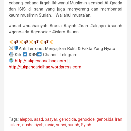
cabang-cabang firqah Ikhwanul Muslimin semisal Al-Qaeda
dan ISIS di sana yang juga menyerang dan membantai
kaum muslimin Suriah…. Wallahul musta’an.
#asad #nushairiyah #rusia #syiah #iran #aleppo #suriah
#genosida #genocide #islam #sunni
Anti Terrorist Menyajikan Bukti & Fakta Yang Nyata
Klik
JOIN
Channel Telegram:
http://tukpencarialhaq.com
||
http://tukpencarialhaq.wordpress.com
Tags:
aleppo
,
asad
,
basyar
,
genocida
,
genocide
,
genosida
,
Iran
,
islam
,
nushairiyah
,
rusia
,
sunni
,
suriah
,
Syiah