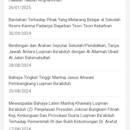
Hakikat Taliban Afghanistan
26/01/2025
Bantahan Terhadap Pihak Yang Melarang Belajar di Sekolah
Resmi Karena Padanya Diajarkan Teori-Teori Kekafiran
30/09/2024
Bimbingan dan Arahan Seputar Sekolah/Pendidikan, Tanya
Jawab Antara Luqman Ba’abduh dengan Al Allamah Ubaid
Al Jabiri Rahimahullah
28/08/2024
Bahaya Tingkat Tinggi: Manhaj Jasus Ikhwani
Pembangkang Luqman Ba’abduh
20/08/2024
Mewaspadai Bahaya Laten Manhaj Khawarij Luqman
Ba’abduh (2): Penjelasan Presiden Jokowi Bungkam Fitnah
Keji, Kedunguan Dan Provokasi Dusta Luqman Ba’abduh
Terhadap Pemerintah RI dan Bukti Kebohongan Dr. Arafat
17/08/2024