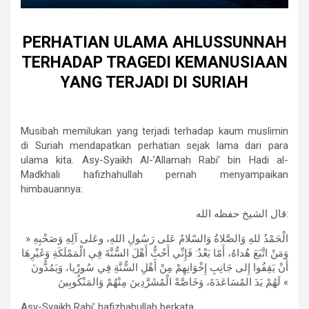
PERHATIAN ULAMA AHLUSSUNNAH
TERHADAP TRAGEDI KEMANUSIAAN
YANG TERJADI DI SURIAH
Musibah memilukan yang terjadi terhadap kaum muslimin
di Suriah mendapatkan perhatian sejak lama dari para
ulama kita. Asy-Syaikh Al-’Allamah Rabi’ bin Hadi al-
Madkhali hafizhahullah pernah menyampaikan
himbauannya:
قال الشيخ حفظه الله:
» الْحَمْدُ للهِ وَالصَّلاةُ وَالسّلامُ عَلى رَسُولِ اللهِ، وعَلى آلِهِ وَصَحْبِهِ
وَمَنْ اتَّبَعَ هُداهُ، أَمّا بَعْدُ: فَإِنِّي أَحُثُّ أَهْلَ السُّنَّةَ فِي الْمَمْلَكَةِ وَغَيْرِهَا
أَنْ يَقِفُوا إِلى جَانِبِ إِخْوَانِهِمْ مِنْ أَهْلِ السُّنَّةِ فِي سُورْيا، وَيَمُدُّونَ
لَهُمْ يَدَ المُسَاعَدَةَ، وَخَاصَّةً الْمُشَرَّدِينَ مِنْهُمْ وَالمَنْكُوبِينَ «
Asy-Syaikh Rabi’ hafizhahullah berkata,