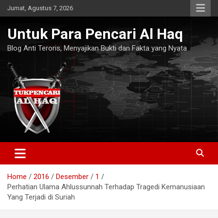
Skip
Jumat, Agustus 7, 2026
to
content
Untuk Para Pencari Al Haq
Blog Anti Teroris, Menyajikan Bukti dan Fakta yang Nyata
Home
2016
Desember
1
Perhatian Ulama Ahlussunnah Terhadap Tragedi Kemanusiaan
Yang Terjadi di Suriah