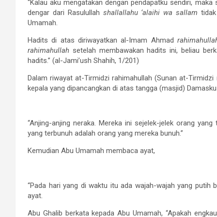
“Kalau aku mengatakan dengan pendapatku sendiri, maka su
dengar dari Rasulullah
shallallahu ‘alaihi wa sallam
tidak
Umamah.
Hadits di atas diriwayatkan al-Imam Ahmad
rahimahulla
rahimahullah
setelah membawakan hadits ini, beliau berka
hadits.” (al-Jami’ush Shahih, 1/201)
Dalam riwayat at-Tirmidzi rahimahullah (Sunan at-Tirmidzi
kepala yang dipancangkan di atas tangga (masjid) Damaskus
“Anjing-anjing neraka. Mereka ini sejelek-jelek orang yang
yang terbunuh adalah orang yang mereka bunuh.”
Kemudian Abu Umamah membaca ayat,
“Pada hari yang di waktu itu ada wajah-wajah yang putih 
ayat.
Abu Ghalib berkata kepada Abu Umamah, “Apakah engkau m