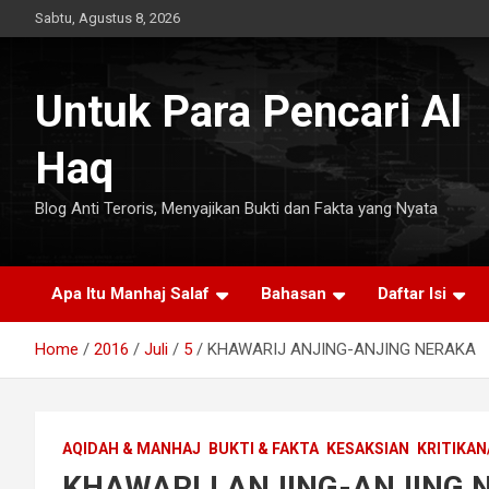
Skip
Sabtu, Agustus 8, 2026
to
content
Untuk Para Pencari Al
Haq
Blog Anti Teroris, Menyajikan Bukti dan Fakta yang Nyata
Apa Itu Manhaj Salaf
Bahasan
Daftar Isi
Home
2016
Juli
5
KHAWARIJ ANJING-ANJING NERAKA
AQIDAH & MANHAJ
BUKTI & FAKTA
KESAKSIAN
KRITIKAN
KHAWARIJ ANJING-ANJING 