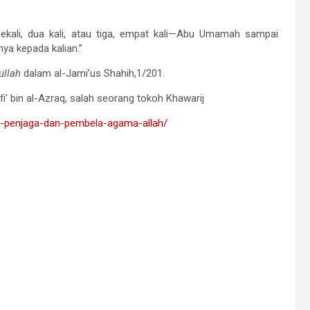
sekali, dua kali, atau tiga, empat kali—Abu Umamah sampai
ya kepada kalian.”
ullah
dalam al-Jami’us Shahih,1/201.
i’ bin al-Azraq, salah seorang tokoh Khawarij
ok-penjaga-dan-pembela-agama-allah/