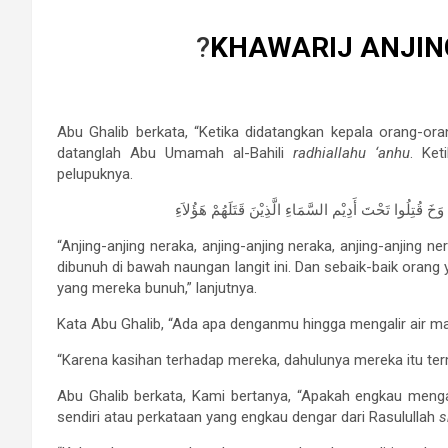
?
KHAWARIJ ANJIN
Abu Ghalib berkata, “Ketika didatangkan kepala orang-or
datanglah Abu Umamah al-Bahili
radhiallahu ‘anhu
. Ket
pelupuknya.
َخَ قُتِلُوا تَحْتَ أَدِيْم السَّمَاءِ الَّذِيْنَ قَتَلَهُمْ هَؤُلاَءِ
“Anjing-anjing neraka, anjing-anjing neraka, anjing-anjing 
dibunuh di bawah naungan langit ini. Dan sebaik-baik orang
yang mereka bunuh,” lanjutnya.
Kata Abu Ghalib, “Ada apa denganmu hingga mengalir air 
“Karena kasihan terhadap mereka, dahulunya mereka itu te
Abu Ghalib berkata, Kami bertanya, “Apakah engkau menga
sendiri atau perkataan yang engkau dengar dari Rasulullah
s