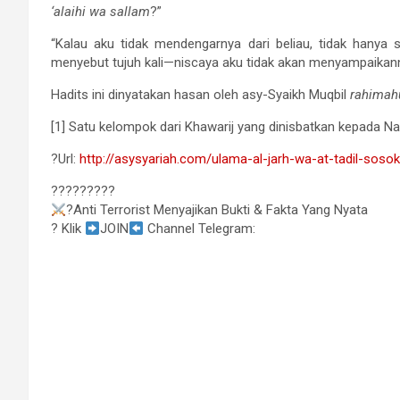
‘alaihi wa sallam
?”
“Kalau aku tidak mendengarnya dari beliau, tidak hanya 
menyebut tujuh kali—niscaya aku tidak akan menyampaikann
Hadits ini dinyatakan hasan oleh asy-Syaikh Muqbil
rahimah
[1] Satu kelompok dari Khawarij yang dinisbatkan kepada Naf
?Url:
http://asysyariah.com/ulama-al-jarh-wa-at-tadil-sos
?????????
?Anti Terrorist Menyajikan Bukti & Fakta Yang Nyata
? Klik
JOIN
Channel Telegram: