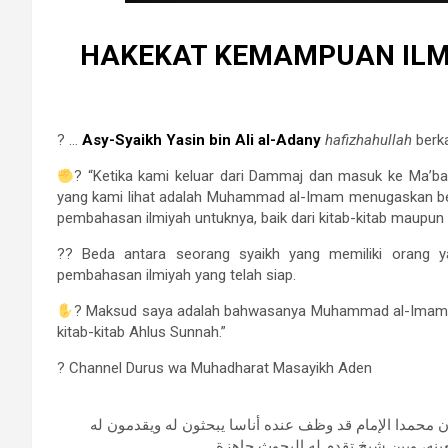
HAKEKAT KEMAMPUAN IL
? …
Asy-Syaikh Yasin bin Ali al-Adany
hafizhahullah
berka
? “Ketika kami keluar dari Dammaj dan masuk ke Ma’ba
yang kami lihat adalah Muhammad al-Imam menugaskan be
pembahasan ilmiyah untuknya, baik dari kitab-kitab maupun 
?? Beda antara seorang syaikh yang memiliki orang 
pembahasan ilmiyah yang telah siap.
? Maksud saya adalah bahwasanya Muhammad al-Imam t
kitab-kitab Ahlus Sunnah.”
? Channel Durus wa Muhadharat Masayikh Aden
 أن محمدا الإمام قد وظف عنده أناسا يبحثون له ويقدمون له