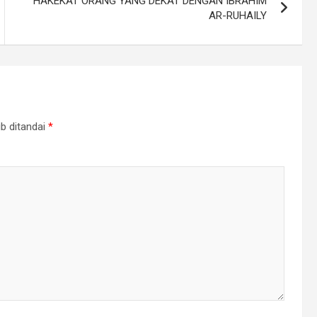
HAKEKAT ORANG YANG DEKAT DENGAN IBRAHIM
AR-RUHAILY
b ditandai
*