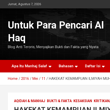
Skip
Jumat, Agustus 7, 2026
to
content
Untuk Para Pencari Al
Haq
Blog Anti Teroris, Menyajikan Bukti dan Fakta yang Nyata
Apa Itu Manhaj Salaf
Bahasan
Daftar Isi
Home
2016
Mei
11
HAKEKAT KEMAMPUAN ILMIYAH MU
AQIDAH & MANHAJ
BUKTI & FAKTA
KESAKSIAN
KRITIKAN
HAKEKAT KEMAMPUAN ILM