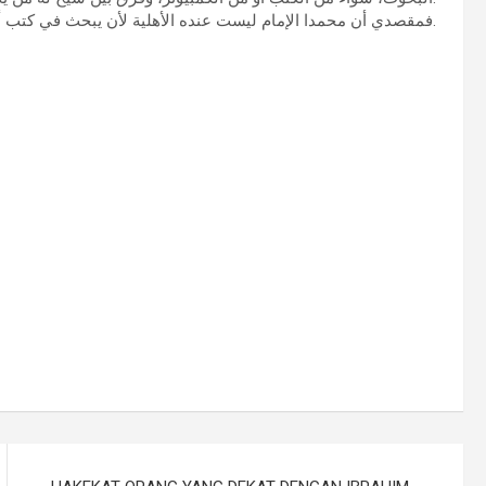
فمقصدي أن محمدا الإمام ليست عنده الأهلية لأن يبحث في كتب أهل السنة.