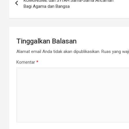
KOMUNISME dan SYI’AH Sama-Sama Ancaman
pos
Bagi Agama dan Bangsa
Tinggalkan Balasan
Alamat email Anda tidak akan dipublikasikan.
Ruas yang waji
Komentar
*