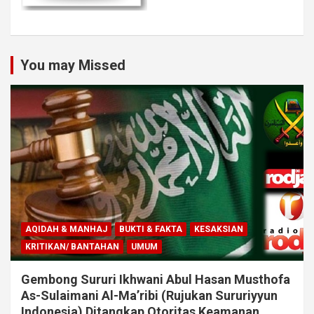
You may Missed
AQIDAH & MANHAJ
BUKTI & FAKTA
KESAKSIAN
KRITIKAN/ BANTAHAN
UMUM
Gembong Sururi Ikhwani Abul Hasan Musthofa
As-Sulaimani Al-Ma’ribi (Rujukan Sururiyyun
Indonesia) Ditangkap Otoritas Keamanan