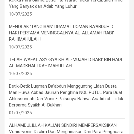
Ketika Para Ulama Besar Itu Wafat, Maka Terkuburlah Ilmu
Yang Banyak dan Adab Yang Luhur
10/07/2025
MENOLAK ‘TANGISAN’ DRAMA LUQMAN BA’ABDUH DI
HARI PERTAMA MENINGGALNYA AL-ALLAMAH RABI’
RAHIMAHULAH!
10/07/2025
TELAH WAFAT ASY-SYAIKH AL-MUJAHID RABI’ BIN HADI
AL-MADKHALI RAHIMAHULLAH
10/07/2025
Detik-Detik Luqman Ba’abduh Menggunting Lidah Dusta
Man Huwa Abbas Jaunah Penghina NOL PUTUL Para Duat
Ahlussunnah Dan Vonis² Palsunya Bahwa Asatidzah Tidak
Bersama Syaikh Al-Bukhari
01/07/2025
ALHAMDULILLAH KALIAN SENDIRI MEMPERSAKSIKAN:
Vonis-vonis Dzalim Dan Menghinakan Dari Para Pengacara