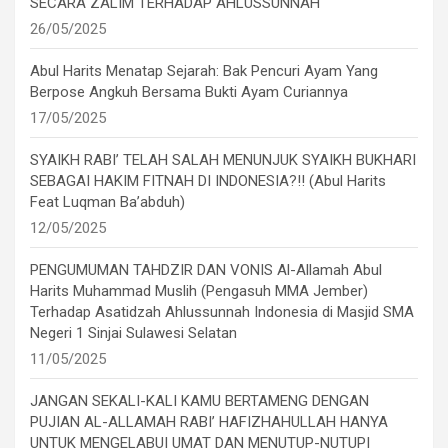
SECARA ZALIM TERHADAP AHLUSSUNNAH
26/05/2025
Abul Harits Menatap Sejarah: Bak Pencuri Ayam Yang
Berpose Angkuh Bersama Bukti Ayam Curiannya
17/05/2025
SYAIKH RABI’ TELAH SALAH MENUNJUK SYAIKH BUKHARI
SEBAGAI HAKIM FITNAH DI INDONESIA?!! (Abul Harits
Feat Luqman Ba’abduh)
12/05/2025
PENGUMUMAN TAHDZIR DAN VONIS Al-Allamah Abul
Harits Muhammad Muslih (Pengasuh MMA Jember)
Terhadap Asatidzah Ahlussunnah Indonesia di Masjid SMA
Negeri 1 Sinjai Sulawesi Selatan
11/05/2025
JANGAN SEKALI-KALI KAMU BERTAMENG DENGAN
PUJIAN AL-ALLAMAH RABI’ HAFIZHAHULLAH HANYA
UNTUK MENGELABUI UMAT DAN MENUTUP-NUTUPI