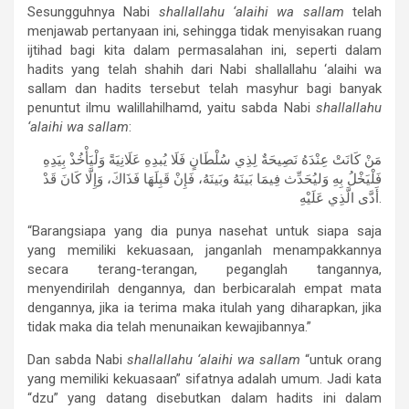
Sesungguhnya Nabi
shallallahu ‘alaihi wa sallam
telah
menjawab pertanyaan ini, sehingga tidak menyisakan ruang
ijtihad bagi kita dalam permasalahan ini, seperti dalam
hadits yang telah shahih dari Nabi shallallahu ‘alaihi wa
sallam dan hadits tersebut telah masyhur bagi banyak
penuntut ilmu walillahilhamd, yaitu sabda Nabi
shallallahu
‘alaihi wa sallam
:
ﻣَﻦْ ﻛَﺎﻧَﺖْ ﻋِﻨْﺪَﻩُ ﻧَﺼِﻴﺤَﺔٌ ﻟِﺬِﻱ ﺳُﻠْﻄَﺎﻥٍ ﻓَﻠَﺎ يُبدِهِ ﻋَﻠَﺎﻧِﻴَﺔً ﻭَﻟْﻴَﺄْﺧُﺬْ ﺑِﻴَﺪِﻩِ
ﻓَﻠْﻴَﺨْﻞُ ﺑِﻪِ وَليُحَدِّث فِيمَا بَينَهُ وبَينَهُ، ﻓَﺈِﻥْ ﻗَﺒِﻠَﻬَﺎ فَذَاكَ، ﻭَﺇِﻟَّﺎ ﻛَﺎﻥَ ﻗَﺪْ
ﺃَﺩَّﻯ ﺍﻟَّﺬِﻱ ﻋَﻠَﻴْﻪِ.
“Barangsiapa yang dia punya nasehat untuk siapa saja
yang memiliki kekuasaan, janganlah menampakkannya
secara terang-terangan, peganglah tangannya,
menyendirilah dengannya, dan berbicaralah empat mata
dengannya, jika ia terima maka itulah yang diharapkan, jika
tidak maka dia telah menunaikan kewajibannya.”
Dan sabda Nabi
shallallahu ‘alaihi wa sallam
“untuk orang
yang memiliki kekuasaan” sifatnya adalah umum. Jadi kata
“dzu” yang datang disebutkan dalam hadits ini dalam