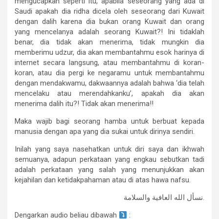
mengucapkan seperti itu, apabila seseorang yang ada di
Saudi apakah dia ridha dicela oleh seseorang dari Kuwait
dengan dalih karena dia bukan orang Kuwait dan orang
yang mencelanya adalah seorang Kuwait?! Ini tidaklah
benar, dia tidak akan menerima, tidak mungkin dia
memberimu udzur, dia akan membantahmu esok harinya di
internet secara langsung, atau membantahmu di koran-
koran, atau dia pergi ke negaramu untuk membantahmu
dengan mendakwamu, dakwaannya adalah bahwa ‘dia telah
mencelaku atau merendahkanku’, apakah dia akan
menerima dalih itu?! Tidak akan menerima!!
Maka wajib bagi seorang hamba untuk berbuat kepada
manusia dengan apa yang dia sukai untuk dirinya sendiri.
Inilah yang saya nasehatkan untuk diri saya dan ikhwah
semuanya, adapun perkataan yang engkau sebutkan tadi
adalah perkataan yang salah yang menunjukkan akan
kejahilan dan ketidakpahaman atau di atas hawa nafsu.
نسأل الله العافية والسلامة.
Dengarkan audio beliau dibawah
: