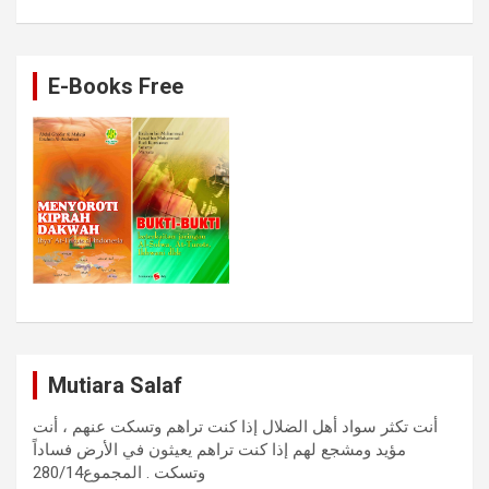
E-Books Free
Mutiara Salaf
أنت تكثر سواد أهل الضلال إذا كنت تراهم وتسكت عنهم ، أنت
مؤيد ومشجع لهم إذا كنت تراهم يعيثون في الأرض فساداً
وتسكت . المجموع280/14