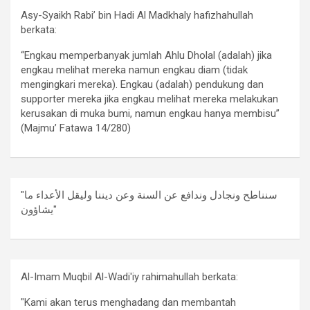
Asy-Syaikh Rabi’ bin Hadi Al Madkhaly hafizhahullah
berkata:
“Engkau memperbanyak jumlah Ahlu Dholal (adalah) jika
engkau melihat mereka namun engkau diam (tidak
mengingkari mereka). Engkau (adalah) pendukung dan
supporter mereka jika engkau melihat mereka melakukan
kerusakan di muka bumi, namun engkau hanya membisu”
(Majmu’ Fatawa 14/280)
"سنناطح ونجادل وندافع عن السنة وعن ديننا وليقل الأعداء ما
يشاؤون"
Al-Imam Muqbil Al-Wadi'iy rahimahullah berkata:
"Kami akan terus menghadang dan membantah