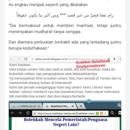
itu engkau menjadi seperti yang dikatakan:
ﺭﺍﻡ ﻧﻔﻌﺎ ﻓﻀﺮّ ﻣﻦ ﻏﻴﺮ ﻗﺼﺪ *** ﻭﻣﻦ ﺍﻟﺒﺮ ﻣﺎ ﻳﻜﻮﻥ ﻋﻘﻮﻗﺎً
“Dia bermaksud untuk memberi manfaat, tetapi justru
menimpakan mudharat tanpa sengaja.
Dan diantara perbuatan berbakti ada yang terkadang justru
berupa kedurhakaan.”