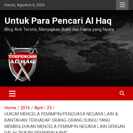
Skip
Kamis, Agustus 6, 2026
to
content
Untuk Para Pencari Al Haq
Blog Anti Teroris, Menyajikan Bukti dan Fakta yang Nyata
Home
2016
April
25
HUKUM MENCELA PEMIMPIN/PENGUASA NEGARA LAIN &
BANTAHAN TERHADAP ORANG-ORANG DUNGU YANG
MEMBOLEHKAN MENCELA PEMIMPIN NEGARA LAIN DENGAN
DALIH “BUKAN PEMIMPIN KAMI”