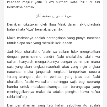
keadaan majrur yaitu “li dzi sulthan” kata “dzu” di sini
bermakna pemilik.
ﻣﻦ ﺫﺍﻙ ﺫﻭ ﺇﻥ ﺻﺤﺒﺔ ﺃﺑﺎﻥ
Demikian dikatakan oleh Ibnu Malik dalam al-Khulashah
bahwa kata “dzu” bermakna pemilik.
Maka maknanya adalah barangsiapa yang punya nasehat
untuk siapa saja yang memiliki kekuasaan.
Jadi Nabi shallallahu ‘alaihi wa sallam tidak mengkaitkan
dengan pemimpinmu sendiri, Nabi shallallahu ‘alaihi wa
sallam hanyalah mengaitkannya dengan pemimpin mana
saja yang akan engkau nasehati, atau yang ingin engkau
nasehati, maka janganlah engkau tampakkan secara
terang-terangan, dan ini perintah yang jelas dari Nabi
shallallahu ‘alaihi wa sallam, sehingga wajib bagi seorang
hamba untuk melaksanakannya, dan barangsiapa yang
meninggalkannya maka dia adalah pengikut hawa nafsu
(ahlul bid’ah).
Dan pemahaman yang tadi kalian sebutkan itu adalah