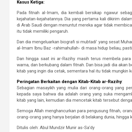
Kasus Ketiga:
Pada fitnah al-Imam, dia kembali bersikap ngawur seb
kejahatan-kejahatannya. Dia yang pertama kali dikirim da
di Arab Saudi dengan menuntut mereka agar tidak membi
itu tidak memiliki pengaruh.
Dan dia mengeluarkan biografi si mubtadi’ yang sesat Mu
al-Imam Ibnu Baz -rahimahullah- di masa hidup beliau, pasti
Dan hingga saat ini ar-Razihy masih terus membela para
warna, dan berkubang dalam fitnah. Dan bisa jadi dia akan b
kitab yang ingin dia cetak, sementara hal itu tidak mungkin 
Peringatan Berkaitan dengan Kitab-Kitab ar-Razihy
:
Sebagian masayikh yang mulia dari orang-orang yang pern
kepada saya bahwa dia adalah orang yang suka mengambi
kitab yang lain, kemudian dia mencetak kitab tersebut den
Semoga Allah menghancurkan para pengusung fitnah, orang
orang-orang yang hanya berjalan di belakang dunia, hingga 
Ditulis oleh: Abul Mundzir Munir as-Sa’dy