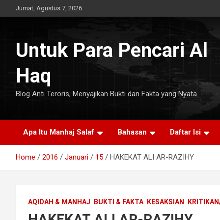
Skip
Jumat, Agustus 7, 2026
to
content
Untuk Para Pencari Al
Haq
Blog Anti Teroris, Menyajikan Bukti dan Fakta yang Nyata
Apa Itu Manhaj Salaf
Bahasan
Daftar Isi
Home
2016
Januari
15
HAKEKAT ALI AR-RAZIHY
AQIDAH & MANHAJ
BUKTI & FAKTA
KESAKSIAN
KRITIKAN
HAKEKAT ALI AR-RAZIHY