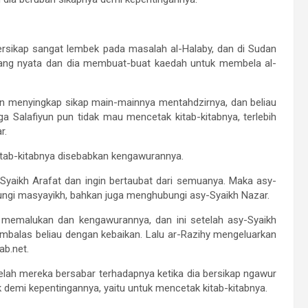
 bersikap sangat lembek pada masalah al-Halaby, dan di Sudan
 yang nyata dan dia membuat-buat kaedah untuk membela al-
n menyingkap sikap main-mainnya mentahdzirnya, dan beliau
ga Salafiyun pun tidak mau mencetak kitab-kitabnya, terlebih
r.
kitab-kitabnya disebabkan kengawurannya.
yaikh Arafat dan ingin bertaubat dari semuanya. Maka asy-
ngi masyayikh, bahkan juga menghubungi asy-Syaikh Nazar.
g memalukan dan kengawurannya, dan ini setelah asy-Syaikh
alas beliau dengan kebaikan. Lalu ar-Razihy mengeluarkan
ab.net.
elah mereka bersabar terhadapnya ketika dia bersikap ngawur
uk demi kepentingannya, yaitu untuk mencetak kitab-kitabnya.