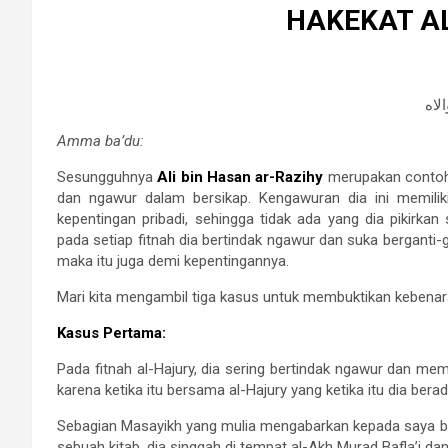
HAKEKAT AL
Amma ba’du:
Sesungguhnya
Ali bin Hasan ar-Razihy
merupakan contoh 
dan ngawur dalam bersikap. Kengawuran dia ini memilik
kepentingan pribadi, sehingga tidak ada yang dia pikirkan
pada setiap fitnah dia bertindak ngawur dan suka berganti-
maka itu juga demi kepentingannya.
Mari kita mengambil tiga kasus untuk membuktikan kebenara
Kasus Pertama:
Pada fitnah al-Hajury, dia sering bertindak ngawur dan mem
karena ketika itu bersama al-Hajury yang ketika itu dia bera
Sebagian Masayikh yang mulia mengabarkan kepada saya bah
sebuah kitab, dia singgah di tempat al-Akh Murad Bafla’i d