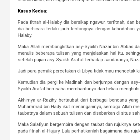
Kasus Kedua:
Pada fitnah al-Halaby dia bersikap ngawur, terfitnah, dan
dia berbicara terlalu jauh tentangnya dengan kebodohan
Halaby.
Maka Allah membangkitkan asy-Syaikh Nazar bin Abbas da
menulis beberapa tulisan yang menjelaskan hal itu, sehing
setelah pujian asy-Syaikh Arafat terhadap saudaranya, Naza
Jadi para pemilik percetakan di Libya tidak mau mencetak 
Kemudian dia pergi ke Madinah dan berjumpa dengan asy-S
Syaikh Arafat berusaha membantunya dan beliau menghubu
Akhirnya ar-Razihy bertaubat dari berbagai bencana yan
Muhammad bin Hady ikut menanganinya, semoga Allah memb
taubatnya dalam sebuah tulisan dan disebarkan di situs sah
Maka Salafiyun bergembira dengan taubat dan rujuknya set
pada fitnah al-Hajury. Lalu perhatikanlah bagaimana dia ruj