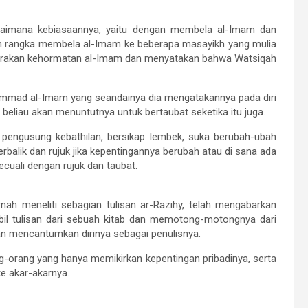
agaimana kebiasaannya, yaitu dengan membela al-Imam dan
lam rangka membela al-Imam ke beberapa masayikh yang mulia
carakan kehormatan al-Imam dan menyatakan bahwa Watsiqah
hammad al-Imam yang seandainya dia mengatakannya pada diri
 beliau akan menuntutnya untuk bertaubat seketika itu juga.
 pengusung kebathilan, bersikap lembek, suka berubah-ubah
erbalik dan rujuk jika kepentingannya berubah atau di sana ada
kecuali dengan rujuk dan taubat.
ah meneliti sebagian tulisan ar-Razihy, telah mengabarkan
l tulisan dari sebuah kitab dan memotong-motongnya dari
gan mencantumkan dirinya sebagai penulisnya.
-orang yang hanya memikirkan kepentingan pribadinya, serta
ke akar-akarnya.