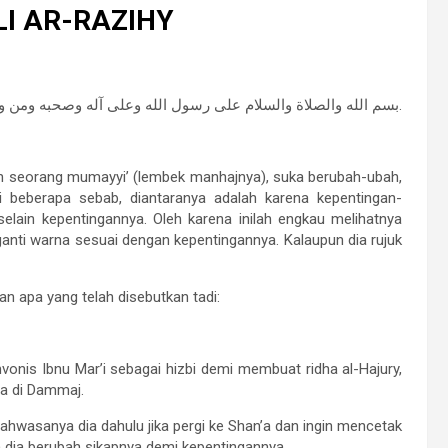
I AR-RAZIHY
بسم الله والصلاة والسلام على رسول الله وعلى آله وصحبه ومن والاه.
seorang mumayyi’ (lembek manhajnya), suka berubah-ubah,
i beberapa sebab, diantaranya adalah karena kepentingan-
 selain kepentingannya. Oleh karena inilah engkau melihatnya
ganti warna sesuai dengan kepentingannya. Kalaupun dia rujuk
n apa yang telah disebutkan tadi:
vonis Ibnu Mar’i sebagai hizbi demi membuat ridha al-Hajury,
da di Dammaj.
wasanya dia dahulu jika pergi ke Shan’a dan ingin mencetak
an dia berubah sikapnya demi kepentingannya.