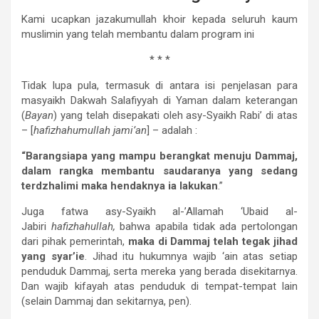
Kami ucapkan jazakumullah khoir kepada seluruh kaum
muslimin yang telah membantu dalam program ini
* * *
Tidak lupa pula, termasuk di antara isi penjelasan para
masyaikh Dakwah Salafiyyah di Yaman dalam keterangan
(
Bayan
) yang telah disepakati oleh asy-Syaikh Rabi’ di atas
– [
hafizhahumullah jami’an
] – adalah :
“Barangsiapa yang mampu berangkat menuju Dammaj,
dalam rangka membantu saudaranya yang sedang
terdzhalimi maka hendaknya ia lakukan
.”
Juga fatwa asy-Syaikh al-’Allamah ‘Ubaid al-
Jabiri
hafizhahullah,
bahwa apabila tidak ada pertolongan
dari pihak pemerintah,
maka di Dammaj telah tegak jihad
yang syar’ie
. Jihad itu hukumnya wajib ‘ain atas setiap
penduduk Dammaj, serta mereka yang berada disekitarnya.
Dan wajib kifayah atas penduduk di tempat-tempat lain
(selain Dammaj dan sekitarnya, pen).