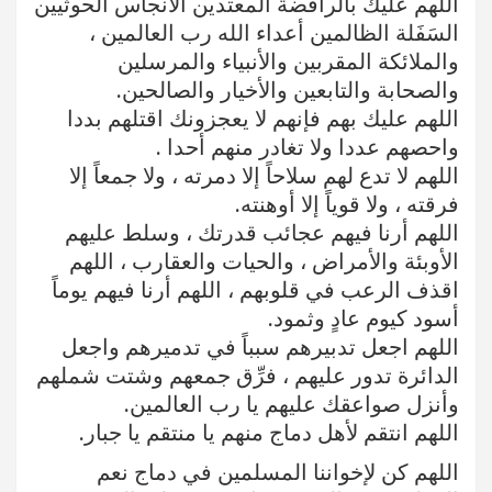
اللهم عليك بالرافضة المعتدين الأنجاس الحوثيين
السَفَلة الظالمين أعداء الله رب العالمين ،
والملائكة المقربين والأنبياء والمرسلين
والصحابة والتابعين والأخيار والصالحين.
اللهم عليك بهم فإنهم لا يعجزونك اقتلهم بددا
واحصهم عددا ولا تغادر منهم أحدا .
اللهم لا تدع لهم سلاحاً إلا دمرته ، ولا جمعاً إلا
فرقته ، ولا قوياً إلا أوهنته.
اللهم أرنا فيهم عجائب قدرتك ، وسلط عليهم
الأوبئة والأمراض ، والحيات والعقارب ، اللهم
اقذف الرعب في قلوبهم ، اللهم أرنا فيهم يوماً
أسود كيوم عادٍ وثمود.
اللهم اجعل تدبيرهم سبباً في تدميرهم واجعل
الدائرة تدور عليهم ، فرِّق جمعهم وشتت شملهم
وأنزل صواعقك عليهم يا رب العالمين.
اللهم انتقم لأهل دماج منهم يا منتقم يا جبار.
اللهم كن لإخواننا المسلمين في دماج نعم