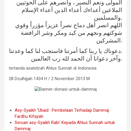
المولى ونعم النصير ، وانصرهم على الحوثيين
الملاعين أعداءك أعداء الدين أعداء الإسلام
والمسلمين.
اللهم انصر أهل دماج نصراً عزيزاً مؤزراً وقوي
شوكتهم ونجهم من كيد ومكر وشر الرافضة
المشركين.
دعوناك يا ربنا كما أمرتنا فاستجب لنا كما وعدتنا.
وآخر دعوانا أن الحمد لله رب العالمين.
tertanda asatidzah Ahlus Sunnah di Indonesia
28 Dzulhijjah 1434 H / 2 November 2013 M
Asy-Syaikh ‘Ubaid : Pembelaan Terhadap Dammaj
Fardhu Kifayah
Seruan asy-Syaikh Rabi’ Kepada Ahlus Sunnah untuk
Dammaj