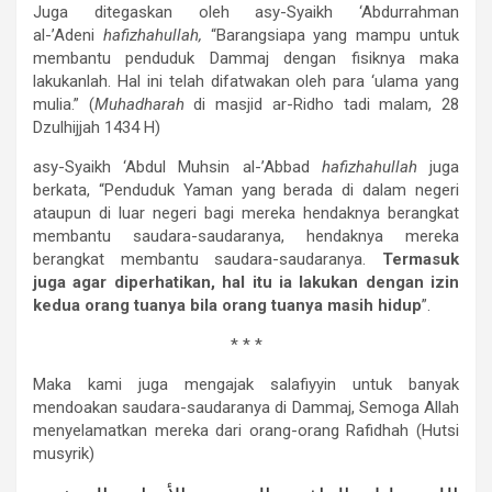
Juga ditegaskan oleh asy-Syaikh ‘Abdurrahman
al-’Adeni
hafizhahullah,
“Barangsiapa yang mampu untuk
membantu penduduk Dammaj dengan fisiknya maka
lakukanlah. Hal ini telah difatwakan oleh para ‘ulama yang
mulia.” (
Muhadharah
di masjid ar-Ridho tadi malam, 28
Dzulhijjah 1434 H)
asy-Syaikh ‘Abdul Muhsin al-’Abbad
hafizhahullah
juga
berkata, “Penduduk Yaman yang berada di dalam negeri
ataupun di luar negeri bagi mereka hendaknya berangkat
membantu saudara-saudaranya, hendaknya mereka
berangkat membantu saudara-saudaranya.
Termasuk
juga agar diperhatikan, hal itu ia lakukan dengan izin
kedua orang tuanya bila orang tuanya masih hidup
”.
* * *
Maka kami juga mengajak salafiyyin untuk banyak
mendoakan saudara-saudaranya di Dammaj, Semoga Allah
menyelamatkan mereka dari orang-orang Rafidhah (Hutsi
musyrik)