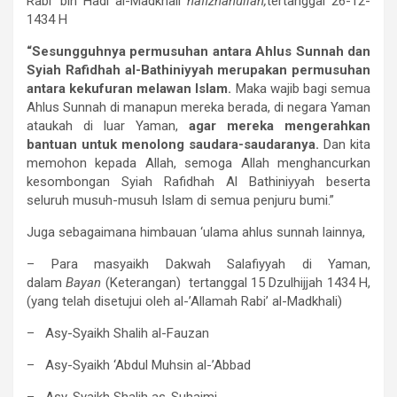
Rabi’ bin Hadi al-Madkhali
hafizhahullah,
tertanggal 26-12-
1434 H
“Sesungguhnya permusuhan antara Ahlus Sunnah dan
Syiah Rafidhah al-Bathiniyyah merupakan permusuhan
antara kekufuran melawan Islam.
Maka wajib bagi semua
Ahlus Sunnah di manapun mereka berada, di negara Yaman
ataukah di luar Yaman,
agar mereka mengerahkan
bantuan untuk menolong saudara-saudaranya.
Dan kita
memohon kepada Allah, semoga Allah menghancurkan
kesombongan Syiah Rafidhah Al Bathiniyyah beserta
seluruh musuh-musuh Islam di semua penjuru bumi.”
Juga sebagaimana himbauan ‘ulama ahlus sunnah lainnya,
– Para masyaikh Dakwah Salafiyyah di Yaman,
dalam
Bayan
(Keterangan) tertanggal 15 Dzulhijjah 1434 H,
(yang telah disetujui oleh al-’Allamah Rabi’ al-Madkhali)
– Asy-Syaikh Shalih al-Fauzan
– Asy-Syaikh ‘Abdul Muhsin al-’Abbad