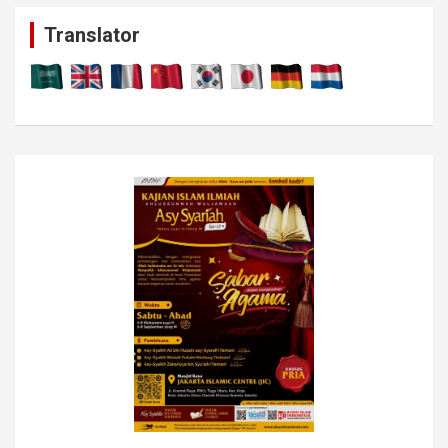
c
Translator
h