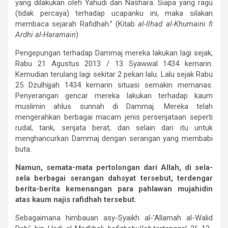
yang dilakukan oleh Yahudi dan Nashara. Siapa yang ragu
(tidak percaya) terhadap ucapanku ini, maka silakan
membaca sejarah Rafidhah.” (Kitab
al-Ilhad al-Khumaini fi
Ardhi al-Haramain
)
Pengepungan terhadap Dammaj mereka lakukan lagi sejak,
Rabu 21 Agustus 2013 / 13 Syawwal 1434 kemarin.
Kemudian terulang lagi sekitar 2 pekan lalu. Lalu sejak Rabu
25 Dzulhijjah 1434 kemarin situasi semakin memanas.
Penyerangan gencar mereka lakukan terhadap kaum
muslimin ahlus sunnah di Dammaj. Mereka telah
mengerahkan berbagai macam jenis persenjataan seperti
rudal, tank, senjata berat, dan selain dari itu untuk
menghancurkan Dammaj dengan serangan yang membabi
buta.
Namun, semata-mata pertolongan dari Allah, di sela-
sela berbagai serangan dahsyat tersebut, terdengar
berita-berita kemenangan para pahlawan mujahidin
atas kaum najis rafidhah tersebut.
Sebagaimana himbauan asy-Syaikh al-’Allamah al-Walid