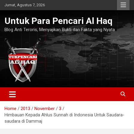
Skip
Jumat, Agustus 7, 2026
to
content
Untuk Para Pencari Al Haq
Blog Anti Teroris, Menyajikan Bukti dan Fakta yang Nyata
Home
2013
November
3
Himbauan Kepada Ahlus Sunnah di Indonesia Untuk Saudara-
saudara di Dammaj