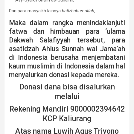
– Asy-Syaikh Shalih as-Suhaimi,
Dan para masyaikh lainnya
hafizhahumullah
,
Maka dalam rangka menindaklanjuti
fatwa dan himbauan para ‘ulama
Dakwah Salafiyyah tersebut, para
asatidzah Ahlus Sunnah wal Jama’ah
di Indonesia berusaha menjembatani
kaum muslimin di Indonesia dalam hal
menyalurkan donasi kepada mereka.
Donasi dana bisa disalurkan
melalui
Rekening Mandiri 9000002394642
KCP Kaliurang
Atas nama Luwih Agus Triyono