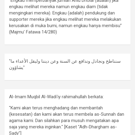
“Engkau memperbanyak jumlah Ahlu Dholal (adalah) jika
engkau melihat mereka namun engkau diam (tidak
mengingkari mereka). Engkau (adalah) pendukung dan
supporter mereka jika engkau melihat mereka melakukan
kerusakan di muka bumi, namun engkau hanya membisu”
(Majmu’ Fatawa 14/280)
"سنناطح ونجادل وندافع عن السنة وعن ديننا وليقل الأعداء ما
يشاؤون"
Al-Imam Muqbil Al-Wadi'iy rahimahullah berkata:
"Kami akan terus menghadang dan membantah
(kesesatan) dan kami akan terus membela as-Sunnah dan
agama kami. Dan silahkan para musuh mengatakan apa
saja yang mereka inginkan." [Kaset "Adh-Dhargham as-
Sady"]