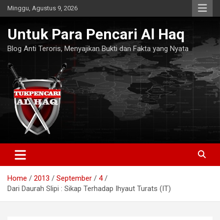
Skip
Minggu, Agustus 9, 2026
to
content
Untuk Para Pencari Al Haq
Blog Anti Teroris, Menyajikan Bukti dan Fakta yang Nyata
Home
2013
September
4
Dari Daurah Slipi : Sikap Terhadap Ihyaut Turats (IT)