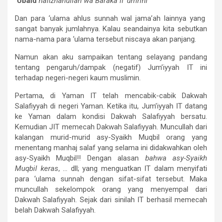
‘Ubaid
hafizhahullah wa Baraka fi ‘umrihi
Dan para ‘ulama ahlus sunnah wal jama’ah lainnya yang
sangat banyak jumlahnya. Kalau seandainya kita sebutkan
nama-nama para ‘ulama tersebut niscaya akan panjang.
Namun akan aku sampaikan tentang selayang pandang
tentang pengaruh/dampak (negatif) Jum’iyyah IT ini
terhadap negeri-negeri kaum muslimin.
Pertama, di Yaman IT telah mencabik-cabik Dakwah
Salafiyyah di negeri Yaman. Ketika itu, Jum’iyyah IT datang
ke Yaman dalam kondisi Dakwah Salafiyyah bersatu.
Kemudian JIT memecah Dakwah Salafiyyah. Muncullah dari
kalangan murid-murid asy-Syaikh Muqbil orang yang
menentang manhaj salaf yang selama ini didakwahkan oleh
asy-Syaikh Muqbil!! Dengan alasan
bahwa asy-Syaikh
Muqbil keras
, … dll; yang menguatkan IT dalam menyifati
para ‘ulama sunnah dengan sifat-sifat tersebut. Maka
muncullah sekelompok orang yang menyempal dari
Dakwah Salafiyyah. Sejak dari sinilah IT berhasil memecah
belah Dakwah Salafiyyah.