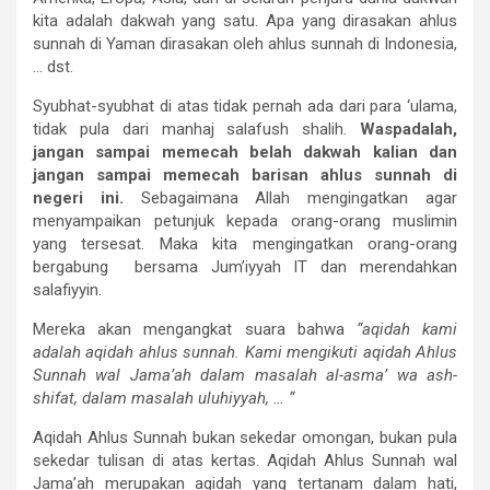
kita adalah dakwah yang satu. Apa yang dirasakan ahlus
sunnah di Yaman dirasakan oleh ahlus sunnah di Indonesia,
… dst.
Syubhat-syubhat di atas tidak pernah ada dari para ‘ulama,
tidak pula dari manhaj salafush shalih.
Waspadalah,
jangan sampai memecah belah dakwah kalian dan
jangan sampai memecah barisan ahlus sunnah di
negeri ini.
Sebagaimana Allah mengingatkan agar
menyampaikan petunjuk kepada orang-orang muslimin
yang tersesat. Maka kita mengingatkan orang-orang
bergabung bersama Jum’iyyah IT dan merendahkan
salafiyyin.
Mereka akan mengangkat suara bahwa
“aqidah kami
adalah aqidah ahlus sunnah. Kami mengikuti aqidah Ahlus
Sunnah wal Jama’ah dalam masalah al-asma’ wa ash-
shifat, dalam masalah uluhiyyah, … “
Aqidah Ahlus Sunnah bukan sekedar omongan, bukan pula
sekedar tulisan di atas kertas. Aqidah Ahlus Sunnah wal
Jama’ah merupakan aqidah yang tertanam dalam hati,