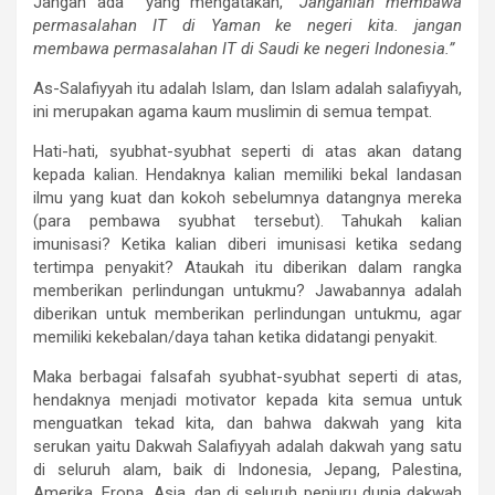
Jangan ada yang mengatakan,
“Janganlah membawa
permasalahan IT di Yaman ke negeri kita. jangan
membawa permasalahan IT di Saudi ke negeri Indonesia.”
As-Salafiyyah itu adalah Islam, dan Islam adalah salafiyyah,
ini merupakan agama kaum muslimin di semua tempat.
Hati-hati, syubhat-syubhat seperti di atas akan datang
kepada kalian. Hendaknya kalian memiliki bekal landasan
ilmu yang kuat dan kokoh sebelumnya datangnya mereka
(para pembawa syubhat tersebut). Tahukah kalian
imunisasi? Ketika kalian diberi imunisasi ketika sedang
tertimpa penyakit? Ataukah itu diberikan dalam rangka
memberikan perlindungan untukmu? Jawabannya adalah
diberikan untuk memberikan perlindungan untukmu, agar
memiliki kekebalan/daya tahan ketika didatangi penyakit.
Maka berbagai falsafah syubhat-syubhat seperti di atas,
hendaknya menjadi motivator kepada kita semua untuk
menguatkan tekad kita, dan bahwa dakwah yang kita
serukan yaitu Dakwah Salafiyyah adalah dakwah yang satu
di seluruh alam, baik di Indonesia, Jepang, Palestina,
Amerika, Eropa, Asia, dan di seluruh penjuru dunia dakwah