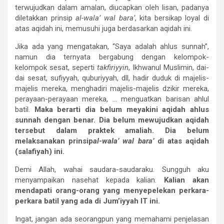
terwujudkan dalam amalan, diucapkan oleh lisan, padanya
diletakkan prinsip
al-wala’ wal bara’
, kita bersikap loyal di
atas aqidah ini, memusuhi juga berdasarkan aqidah ini.
Jika ada yang mengatakan, “Saya adalah ahlus sunnah”,
namun dia ternyata bergabung dengan kelompok-
kelompok sesat, seperti
takfiriyyin
, Ikhwanul Muslimin, dai-
dai sesat, sufiyyah, quburiyyah, dll, hadir duduk di majelis-
majelis mereka, menghadiri majelis-majelis dzikir mereka,
perayaan-perayaan mereka, … menguatkan barisan ahlul
batil.
Maka berarti dia belum meyakini aqidah ahlus
sunnah dengan benar. Dia belum mewujudkan aqidah
tersebut dalam praktek amaliah. Dia belum
melaksanakan prinsip
al-wala’ wal bara’
di atas aqidah
(salafiyah) ini.
Demi Allah, wahai saudara-saudaraku. Sungguh aku
menyampaikan nasehat kepada kalian.
Kalian akan
mendapati orang-orang yang menyepelekan perkara-
perkara batil yang ada di Jum’iyyah IT ini.
Ingat, jangan ada seorangpun yang memahami penjelasan