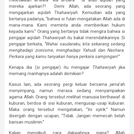
meletakkan
al-wala’ wa al-bara’
di atas aqidah yang
mereka ajarkan?! Demi Allah, ada seorang yang
mengajarkan
aqidah Thahawiyah
. Kemudian ada yang
bertanya padanya, “bahwa si fulan mengatakan Allah ada di
mana-mana. Kami meminta anda memberikan hukum
kepada kami.” Orang yang bertanya tidak mengira bahwa si
pengajar
aqidah Thahawiyah
itu bakal merendahkannya. Si
pengajar berkata,
“Wahai saudaraku, kita sekarang sedang
menghadapi zionisme, menghadapi Yahudi dan Nashara.
Perkara yang kamu tanyakan hanya perkara sampingan!”
Kenapa dia (si pengajar) itu mengajar
Thahawiyah
jika
memang manhajnya adalah demikian?
Kasus lain, ada seorang pergi keluar bersama jama’ah
menyimpang, namun merasa sedang menyampaikan
agama Allah. Orang tersebut melihat manusia berthawaf di
kuburan, berdoa di sisi kuburan, mengusap-usap kuburan.
Maka orang tersebut mengatakan, “Ini syirik.” Namun
disergah dengan ucapan, “Tidak. Jangan memecah belah
barisan muslimin.”
Kalian mengikuti cara dakwahnya siapa? Allah