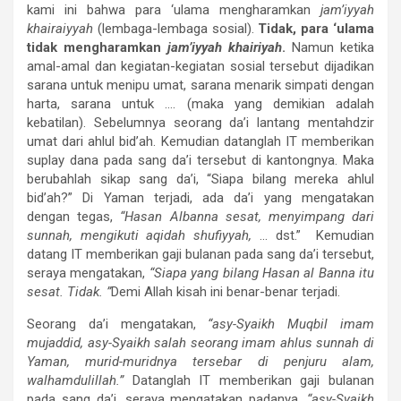
kami ini bahwa para ‘ulama mengharamkan
jam’iyyah
khairaiyyah
(lembaga-lembaga sosial).
Tidak, para ‘ulama
tidak mengharamkan
jam’iyyah khairiyah
.
Namun ketika
amal-amal dan kegiatan-kegiatan sosial tersebut dijadikan
sarana untuk menipu umat, sarana menarik simpati dengan
harta, sarana untuk …. (maka yang demikian adalah
kebatilan). Sebelumnya seorang da’i lantang mentahdzir
umat dari ahlul bid’ah. Kemudian datanglah IT memberikan
suplay dana pada sang da’i tersebut di kantongnya. Maka
berubahlah sikap sang da’i, “Siapa bilang mereka ahlul
bid’ah?” Di Yaman terjadi, ada da’i yang mengatakan
dengan tegas,
“Hasan Albanna sesat, menyimpang dari
sunnah, mengikuti aqidah shufiyyah,
… dst.” Kemudian
datang IT memberikan gaji bulanan pada sang da’i tersebut,
seraya mengatakan,
“Siapa yang bilang Hasan al Banna itu
sesat. Tidak. ”
Demi Allah kisah ini benar-benar terjadi.
Seorang da’i mengatakan,
“asy-Syaikh Muqbil imam
mujaddid, asy-Syaikh salah seorang imam ahlus sunnah di
Yaman, murid-muridnya tersebar di penjuru alam,
walhamdulillah.”
Datanglah IT memberikan gaji bulanan
pada sang da’i, seraya mengatakan padanya,
“asy-Syaikh