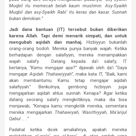
Muqbil itu memecah belah kaum muslimin. Asy-Syaikh
Muqbil dan asy-Syaikh Rabi’ itu keras dan kasar. Sunnah
bukan demikian.”
Jadi dana bantuan (IT) tersebut bukan diberikan
karena Allah. Tapi demi menarik simpati, dan untuk
mengubah aqidah dan manhaj.
Hizbiyyun bukanlah
orang-orang bodoh. Mereka punya banyak wajah. Ketika
berhadapan dengan salafiyyin, mereka menampakkan
wajah salafy. Datang kepada da’i salafy, IT
bertanya,
“Kamu mengajar apa?”
dijawab oleh da’i “Saya
mengajar
Aqidah Thahawiyyah”
, maka kata IT, ”Baik, kami
akan membantumu. Kamu tetap mengajar aqidah
salafiyyah.” Berikutnya, gembong hizbiyyin juga
mengajarkan aqidah ahlus sunnah. Kenapa? Agar ketika
datang seorang salafy mengkritiknya, maka dia bisa
menjawab, “Kenapa kamu mengkritik mereka, sementara
mereka mengajarkan
Thahawiyah, Wasithiyyah, Ma’arijul
Qabul … .”
Padahal ketika dicek amaliahnya, apakah mereka