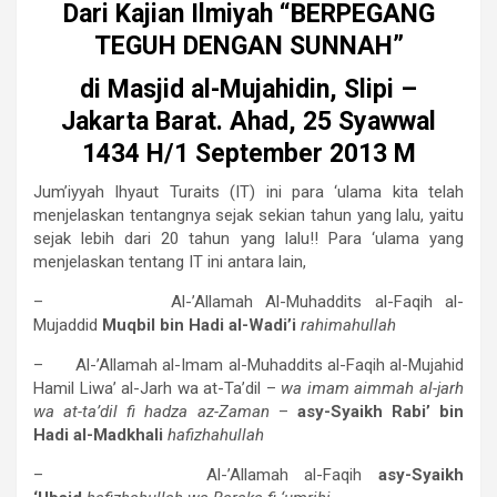
Dari Kajian Ilmiyah “BERPEGANG
TEGUH DENGAN SUNNAH”
di Masjid al-Mujahidin, Slipi –
Jakarta Barat. Ahad, 25 Syawwal
1434 H/1 September 2013 M
Jum’iyyah Ihyaut Turaits (IT) ini para ‘ulama kita telah
menjelaskan tentangnya sejak sekian tahun yang lalu, yaitu
sejak lebih dari 20 tahun yang lalu!! Para ‘ulama yang
menjelaskan tentang IT ini antara lain,
– Al-’Allamah Al-Muhaddits al-Faqih al-
Mujaddid
Muqbil bin Hadi al-Wadi’i
rahimahullah
– Al-’Allamah al-Imam al-Muhaddits al-Faqih al-Mujahid
Hamil Liwa’ al-Jarh wa at-Ta’dil –
wa imam aimmah al-jarh
wa at-ta’dil fi hadza az-Zaman
–
asy-Syaikh Rabi’ bin
Hadi al-Madkhali
hafizhahullah
– Al-’Allamah al-Faqih
asy-Syaikh