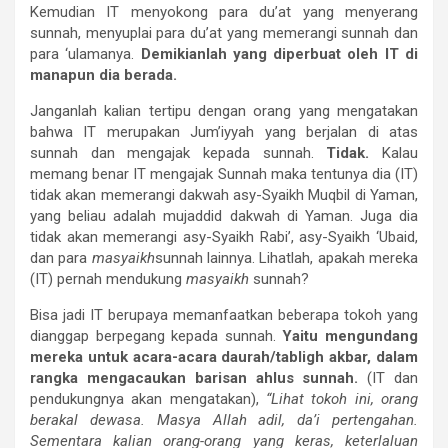
Kemudian IT menyokong para du’at yang menyerang
sunnah, menyuplai para du’at yang memerangi sunnah dan
para ‘ulamanya.
Demikianlah yang diperbuat oleh IT di
manapun dia berada.
Janganlah kalian tertipu dengan orang yang mengatakan
bahwa IT merupakan Jum’iyyah yang berjalan di atas
sunnah dan mengajak kepada sunnah.
Tidak.
Kalau
memang benar IT mengajak Sunnah maka tentunya dia (IT)
tidak akan memerangi dakwah asy-Syaikh Muqbil di Yaman,
yang beliau adalah mujaddid dakwah di Yaman. Juga dia
tidak akan memerangi asy-Syaikh Rabi’, asy-Syaikh ‘Ubaid,
dan para
masyaikh
sunnah lainnya. Lihatlah, apakah mereka
(IT) pernah mendukung
masyaikh
sunnah?
Bisa jadi IT berupaya memanfaatkan beberapa tokoh yang
dianggap berpegang kepada sunnah.
Yaitu mengundang
mereka untuk acara-acara daurah/tabligh akbar, dalam
rangka mengacaukan barisan ahlus sunnah.
(IT dan
pendukungnya akan mengatakan),
“Lihat tokoh ini, orang
berakal dewasa. Masya Allah adil, da’i pertengahan.
Sementara kalian orang-orang yang keras, keterlaluan