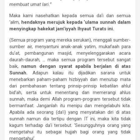
membuat umat lari.”
Maka kami nasehatkan kepada semua da’i dan semua
‘alim,
hendaknya merujuk kepada ‘ulama sunnah dalam
menyingkap hakekat jam’iyyah Ihyaut Turats ini.
(Semua program yang mereka serukan), menggali sumber-
sumber air, menyantuni anak-anak yatim, mukafaah para
du’at, pembangunan masjid, menyelenggarakan acara
daurah-daurah, … maka semua program tersebut sangat
baik,
namun dengan syarat apabila berjalan di atas
Sunnah.
Adapun kalau itu dijadikan sarana untuk
menebarkan paham-paham hizbiyyah dan menutup mata
dari pembahasan tentang prinsip-prinsip kebatilan ahlul
bid’ah, serta untuk menentang dan memerangi ahlus
sunnah, maka demi Allah program-program tersebut tidak
bermanfaat. Janganlah itu menipu dan mengelabuhi kita.
Apabila ada seorang (da’i) yang menyatakan diri di atas
sunnah
namun dia tertipu dengan IT ini, maka kita tidak
kagum terhadap da’i tersebut. ‘Sesungguhnya orang yang
mengetahui itu sebagai hujjah bagi orang yang tidak
mengetahui’.