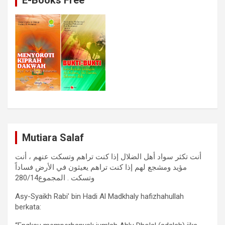
Mutiara Salaf
أنت تكثر سواد أهل الضلال إذا كنت تراهم وتسكت عنهم ، أنت
مؤيد ومشجع لهم إذا كنت تراهم يعيثون في الأرض فساداً
وتسكت . المجموع280/14
Asy-Syaikh Rabi’ bin Hadi Al Madkhaly hafizhahullah
berkata: