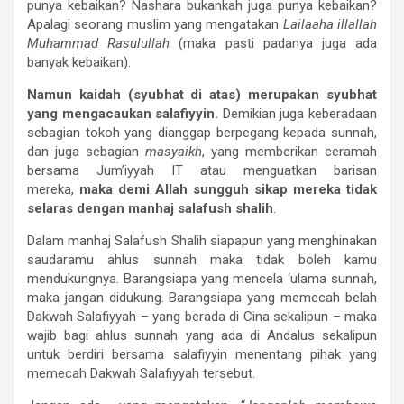
punya kebaikan? Nashara bukankah juga punya kebaikan?
Apalagi seorang muslim yang mengatakan
Lailaaha illallah
Muhammad Rasulullah
(maka pasti padanya juga ada
banyak kebaikan).
Namun kaidah (syubhat di atas) merupakan syubhat
yang mengacaukan salafiyyin.
Demikian juga keberadaan
sebagian tokoh yang dianggap berpegang kepada sunnah,
dan juga sebagian
masyaikh
, yang memberikan ceramah
bersama Jum’iyyah IT atau menguatkan barisan
mereka,
maka demi Allah sungguh sikap mereka tidak
selaras dengan manhaj salafush shalih
.
Dalam manhaj Salafush Shalih siapapun yang menghinakan
saudaramu ahlus sunnah maka tidak boleh kamu
mendukungnya. Barangsiapa yang mencela ‘ulama sunnah,
maka jangan didukung. Barangsiapa yang memecah belah
Dakwah Salafiyyah – yang berada di Cina sekalipun – maka
wajib bagi ahlus sunnah yang ada di Andalus sekalipun
untuk berdiri bersama salafiyyin menentang pihak yang
memecah Dakwah Salafiyyah tersebut.