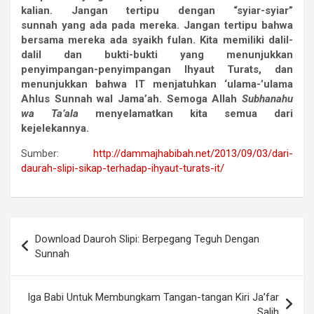
kalian. Jangan tertipu dengan “syiar-syiar”
sunnah
yang ada pada mereka. Jangan tertipu bahwa
bersama mereka ada syaikh fulan. Kita memiliki dalil-
dalil dan bukti-bukti yang menunjukkan
penyimpangan-penyimpangan Ihyaut Turats, dan
menunjukkan bahwa IT menjatuhkan ‘ulama-’ulama
Ahlus Sunnah wal Jama’ah. Semoga Allah
Subhanahu
wa Ta’ala
menyelamatkan kita semua dari
kejelekannya.
Sumber:
http://dammajhabibah.net/2013/09/03/dari-
daurah-slipi-sikap-terhadap-ihyaut-turats-it/
Navigasi
Download Dauroh Slipi: Berpegang Teguh Dengan
pos
Sunnah
Iga Babi Untuk Membungkam Tangan-tangan Kiri Ja’far
Salih