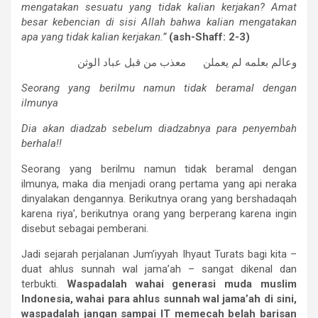
mengatakan sesuatu yang tidak kalian kerjakan? Amat
besar kebencian di sisi Allah bahwa kalian mengatakan
apa yang tidak kalian kerjakan.”
(ash-Shaff: 2-3)
وعالم بعلمه لم يعملن معذب من قبل عباد الوثن
Seorang yang berilmu namun tidak beramal dengan
ilmunya
Dia akan diadzab sebelum diadzabnya para penyembah
berhala!!
Seorang yang berilmu namun tidak beramal dengan
ilmunya, maka dia menjadi orang pertama yang api neraka
dinyalakan dengannya. Berikutnya orang yang bershadaqah
karena riya’, berikutnya orang yang berperang karena ingin
disebut sebagai pemberani.
Jadi sejarah perjalanan Jum’iyyah Ihyaut Turats bagi kita –
duat ahlus sunnah wal jama’ah – sangat dikenal dan
terbukti.
Waspadalah wahai generasi muda muslim
Indonesia, wahai para ahlus sunnah wal jama’ah di sini,
waspadalah jangan sampai IT memecah belah barisan