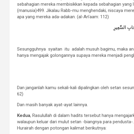
sebahagian mereka membisikkan kepada sebahagian yang la
(manusia)499. Jikalau Rabb-mu menghendaki, niscaya mere
apa yang mereka ada-adakan. (al-An’aam: 112)
ْحَابِ السَّعِيرِ
Sesungguhnya syaitan itu adalah musuh bagimu, maka ang
hanya mengajak golongannya supaya mereka menjadi pengh
Dan janganlah kamu sekali-kali dipalingkan
oleh setan sesu
62)
Dan masih banyak ayat-ayat lainnya.
Kedua
, Rasulullah di dalam hadits tersebut hanya mengaja
walaupun keluar dari mulut setan -biangnya para pendusta-
Hurairah dengan potongan kalimat berikutnya: