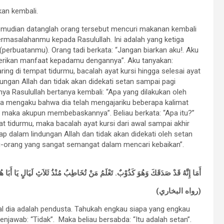
an kembali.
mudian datanglah orang tersebut mencuri makanan kembali
rmasalahanmu kepada Rasulullah. Ini adalah yang ketiga
 (perbuatanmu). Orang tadi berkata: “Jangan biarkan aku!. Aku
erikan manfaat kepadamu dengannya”. Aku tanyakan:
ring di tempat tidurmu, bacalah ayat kursi hingga selesai ayat
ngan Allah dan tidak akan didekati setan sampai pagi
a Rasulullah bertanya kembali: “Apa yang dilakukan oleh
a mengaku bahwa dia telah mengajariku beberapa kalimat
maka akupun membebaskannya”. Beliau berkata: “Apa itu?”
at tidurmu, maka bacalah ayat kursi dari awal sampai akhir
p dalam lindungan Allah dan tidak akan didekati oleh setan
ng-orang yang sangat semangat dalam mencari kebaikan”.
أَمَا إِنَّهُ قَدْ صَدَقَكَ وَهُوَ كَذُوْبٌ. تَعْلَمُ مَنْ تُخَاطِبُ مُنْذُ ثَلاَثِ لَيَالٍ يَا أَبَ
(رواه البخاري)
al dia adalah pendusta. Tahukah engkau siapa yang engkau
njawab: “Tidak”. Maka beliau bersabda: “Itu adalah setan”.