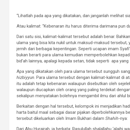
“Lihatlah pada apa yang dikatakan, dan janganlah melihat 
Atau kalimat: “Kebenaran itu harus diterima darimana pun d
Dari satu sisi, kalimat-kalimat tersebut adalah benar. Bah
ulama yang bisa kita nukil untuk maksud-maksud tersebut,
jernih dari berbagai kepentingan. Seperti ucapan imam Syafi’
bukan berarti para ulama kemudian memperbolehkan kepada u
bid’ah lainnya, apalagi kepada setan, tidak seperti apa yang
Apa yang dikatakan oleh para ulama tersebut sungguh sang
hizbiyyun
. Para ulama tersebut dengan kalimat-kalimat d
itu adalah tetap kebenaran walaupun disebutkan oleh sejelek
walaupun diucapkan oleh orang yang paling terdekat dengan 
sekalipun menyatakan bolehnya mengambil ilmu dari ahlul bi
Berkaitan dengan hal tersebut, kelompok ini menjadikan hadi
harta baitul maal sebagai dasar pijakan diperbolehkannya be
tersebut dikeluarkan oleh Imam Bukhari dalam
Shahih
-nya:
Dari Abu Hurairah, ia berkata: Rasulullah shalallahu ‘alaihi