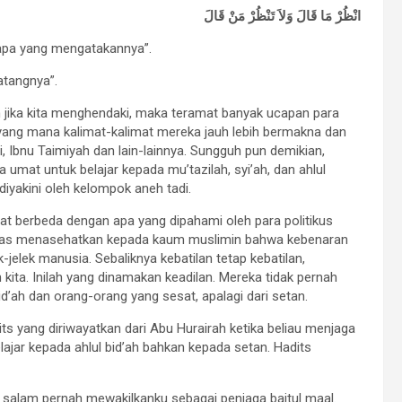
انْظُرْ مَا قَالَ وَلاَ تَنْظُرْ مَنْ قَالَ
siapa yang mengatakannya”.
atangnya”.
kan jika kita menghendaki, maka teramat banyak ucapan para
 yang mana kalimat-kalimat mereka jauh lebih bermakna dan
i, Ibnu Taimiyah dan lain-lainnya. Sungguh pun demikian,
mat untuk belajar kepada mu’tazilah, syi’ah, dan ahlul
 diyakini oleh kelompok aneh tadi.
at berbeda dengan apa yang dipahami oleh para politikus
i atas menasehatkan kepada kaum muslimin bahwa kebenaran
-jelek manusia. Sebaliknya kebatilan tetap kebatilan,
kita. Inilah yang dinamakan keadilan. Mereka tidak pernah
d’ah dan orang-orang yang sesat, apalagi dari setan.
ts yang diriwayatkan dari Abu Hurairah ketika beliau menjaga
lajar kepada ahlul bid’ah bahkan kepada setan. Hadits
 wa salam pernah mewakilkanku sebagai penjaga baitul maal.