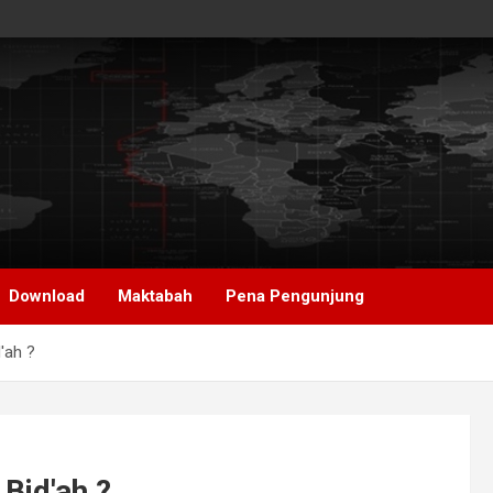
Download
Maktabah
Pena Pengunjung
'ah ?
Bid'ah ?