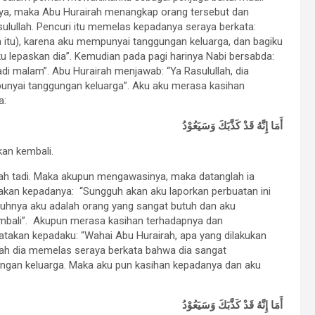
nya, maka Abu Hurairah menangkap orang tersebut dan
ulullah. Pencuri itu memelas kepadanya seraya berkata:
itu), karena aku mempunyai tanggungan keluarga, dan bagiku
u lepaskan dia”. Kemudian pada pagi harinya Nabi bersabda:
di malam”. Abu Hurairah menjawab: “Ya Rasulullah, dia
nyai tanggungan keluarga”. Aku aku merasa kasihan
a:
أَمَا إِنَّهُ قَدْ كَذَّبَكَ وَسَيَعُوْدُ
an kembali.
lah tadi. Maka akupun mengawasinya, maka datanglah ia
kan kepadanya: “Sungguh akan aku laporkan perbuatan ini
guhnya aku adalah orang yang sangat butuh dan aku
embali”. Akupun merasa kasihan terhadapnya dan
atakan kepadaku: “Wahai Abu Hurairah, apa yang dilakukan
lah dia memelas seraya berkata bahwa dia sangat
ngan keluarga. Maka aku pun kasihan kepadanya dan aku
أَمَا إِنَّهُ قَدْ كَذَّبَكَ وَسَيَعُوْدُ