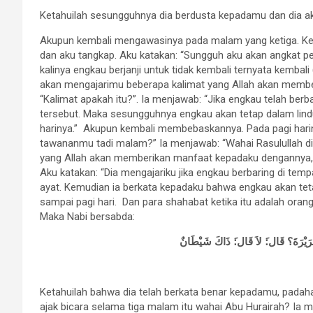
Ketahuilah sesungguhnya dia berdusta kepadamu dan dia ak
Akupun kembali mengawasinya pada malam yang ketiga. Ke
dan aku tangkap. Aku katakan: “Sungguh aku akan angkat pe
kalinya engkau berjanji untuk tidak kembali ternyata kembali
akan mengajarimu beberapa kalimat yang Allah akan memb
“Kalimat apakah itu?”. Ia menjawab: “Jika engkau telah berba
tersebut. Maka sesungguhnya engkau akan tetap dalam lindu
harinya.” Akupun kembali membebaskannya. Pada pagi hariny
tawananmu tadi malam?” Ia menjawab: “Wahai Rasulullah di
yang Allah akan memberikan manfaat kepadaku dengannya, 
Aku katakan: “Dia mengajariku jika engkau berbaring di temp
ayat. Kemudian ia berkata kepadaku bahwa engkau akan teta
sampai pagi hari. Dan para shahabat ketika itu adalah ora
Maka Nabi bersabda:
ا هُرَيْرَةَ؟ قَال:َ لاَ قَال:َ ذَاكَ شَيْطَانٌ
Ketahuilah bahwa dia telah berkata benar kepadamu, padah
ajak bicara selama tiga malam itu wahai Abu Hurairah? Ia me