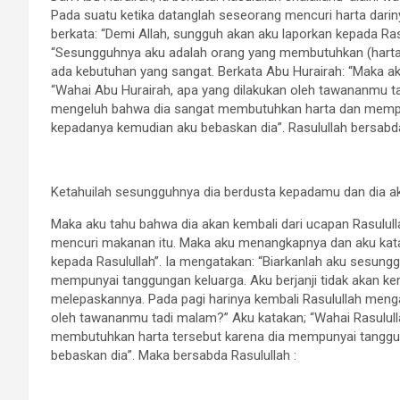
Pada suatu ketika datanglah seseorang mencuri harta dari
berkata: “Demi Allah, sungguh akan aku laporkan kepada Ras
“Sesungguhnya aku adalah orang yang membutuhkan (harta 
ada kebutuhan yang sangat. Berkata Abu Hurairah: “Maka ak
“Wahai Abu Hurairah, apa yang dilakukan oleh tawananmu ta
mengeluh bahwa dia sangat membutuhkan harta dan mempu
kepadanya kemudian aku bebaskan dia”. Rasulullah bersabd
Ketahuilah sesungguhnya dia berdusta kepadamu dan dia ak
Maka aku tahu bahwa dia akan kembali dari ucapan Rasulul
mencuri makanan itu. Maka aku menangkapnya dan aku kata
kepada Rasulullah”. Ia mengatakan: “Biarkanlah aku sesung
mempunyai tanggungan keluarga. Aku berjanji tidak akan k
melepaskannya. Pada pagi harinya kembali Rasulullah meng
oleh tawananmu tadi malam?” Aku katakan; “Wahai Rasulul
membutuhkan harta tersebut karena dia mempunyai tanggu
bebaskan dia”. Maka bersabda Rasulullah :