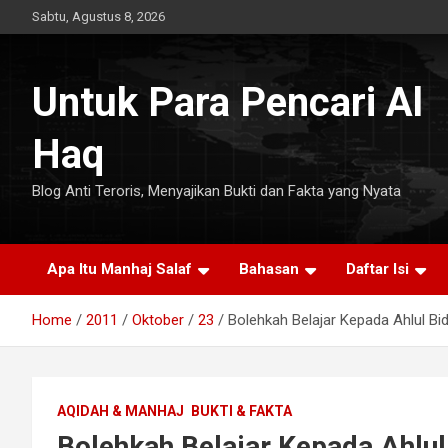
Skip
Sabtu, Agustus 8, 2026
to
content
Untuk Para Pencari Al
Haq
Blog Anti Teroris, Menyajikan Bukti dan Fakta yang Nyata
Apa Itu Manhaj Salaf
Bahasan
Daftar Isi
Home
2011
Oktober
23
Bolehkah Belajar Kepada Ahlul Bid
AQIDAH & MANHAJ
BUKTI & FAKTA
Bolehkah Belajar Kepada Ahlul 