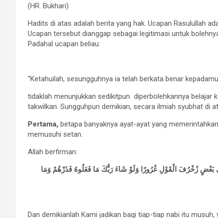
(HR. Bukhari)
Hadits di atas adalah berita yang hak. Ucapan Rasulullah a
Ucapan tersebut dianggap sebagai legitimasi untuk bolehnya
Padahal ucapan beliau:
“Ketahuilah, sesungguhnya ia telah berkata benar kepadamu,
tidaklah menunjukkan sedikitpun diperbolehkannya belajar 
takwilkan. Sungguhpun demikian, secara ilmiah syubhat di at
Pertama,
betapa banyaknya ayat-ayat yang memerintahkan
memusuhi setan.
Allah berfirman:
َى بَعْضٍ زُخْرُفَ الْقَوْلِ غُرُورًا وَلَوْ شَاءَ رَبُّكَ مَا فَعَلُوهُ فَذَرْهُمْ وَمَا
Dan demikianlah Kami jadikan bagi tiap-tiap nabi itu musuh, y