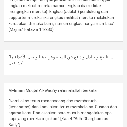
engkau melihat mereka namun engkau diam (tidak
mengingkari mereka). Engkau (adalah) pendukung dan
supporter mereka jika engkau melihat mereka melakukan
kerusakan di muka bumi, namun engkau hanya membisu”
(Majmu’ Fatawa 14/280)
"سنناطح ونجادل وندافع عن السنة وعن ديننا وليقل الأعداء ما
يشاؤون"
Al-Imam Muqbil Al-Wadi'iy rahimahullah berkata:
"Kami akan terus menghadang dan membantah
(kesesatan) dan kami akan terus membela as-Sunnah dan
agama kami. Dan silahkan para musuh mengatakan apa
saja yang mereka inginkan." [Kaset "Adh-Dhargham as-
Sady"]