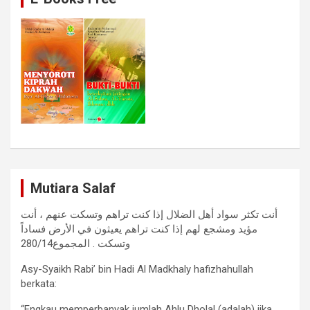
Mutiara Salaf
أنت تكثر سواد أهل الضلال إذا كنت تراهم وتسكت عنهم ، أنت
مؤيد ومشجع لهم إذا كنت تراهم يعيثون في الأرض فساداً
وتسكت . المجموع280/14
Asy-Syaikh Rabi’ bin Hadi Al Madkhaly hafizhahullah
berkata:
“Engkau memperbanyak jumlah Ahlu Dholal (adalah) jika