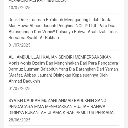
AL-MADKHALI RAHIMAHULLAH
10/07/2025
Detik-Detik Luqman Ba’abduh Menggunting Lidah Dusta
Man Huwa Abbas Jaunah Penghina NOL PUTUL Para Duat
Ahlussunnah Dan Vonis² Palsunya Bahwa Asatidzah Tidak
Bersama Syaikh Al-Bukhari
01/07/2025
ALHAMDULILLAH KALIAN SENDIRI MEMPERSAKSIKAN:
Vonis-vonis Dzalim Dan Menghinakan Dari Para Pengacara
Darmuz Luqman Ba’abduh Yang Dia Datangkan Dari Yaman
(Arafat, Abbas Jaunah) Disingkap Kepalsuannya Oleh
Ahmad Badukhin
01/07/2025
SYAIKH DAURAH MUZANI AHMAD BADUKHIN SANG
PENGACARA MMA MENEGAKKAN HUJJAH BAHWA
DIRINYA BUKANLAH ULAMA KIBAR PEMUTUS PERKARA
28/06/2025