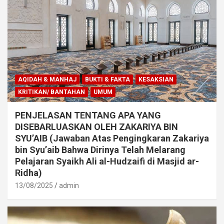
AQIDAH & MANHAJ
BUKTI & FAKTA
KESAKSIAN
KRITIKAN/ BANTAHAN
UMUM
PENJELASAN TENTANG APA YANG
DISEBARLUASKAN OLEH ZAKARIYA BIN
SYU’AIB (Jawaban Atas Pengingkaran Zakariya
bin Syu’aib Bahwa Dirinya Telah Melarang
Pelajaran Syaikh Ali al-Hudzaifi di Masjid ar-
Ridha)
13/08/2025
admin