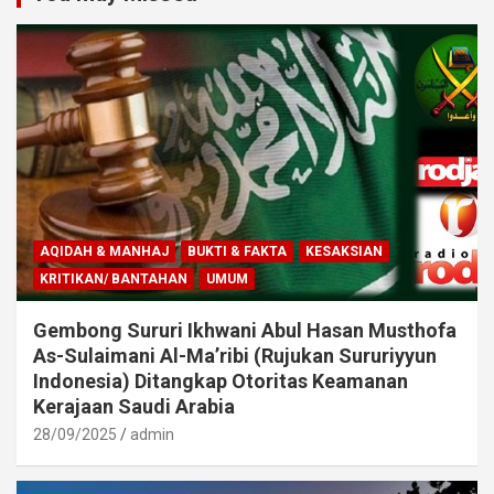
AQIDAH & MANHAJ
BUKTI & FAKTA
KESAKSIAN
KRITIKAN/ BANTAHAN
UMUM
Gembong Sururi Ikhwani Abul Hasan Musthofa
As-Sulaimani Al-Ma’ribi (Rujukan Sururiyyun
Indonesia) Ditangkap Otoritas Keamanan
Kerajaan Saudi Arabia
28/09/2025
admin