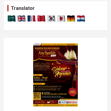
c
Translator
h