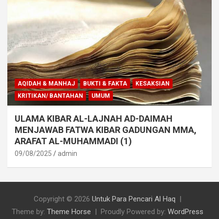
AQIDAH & MANHAJ
BUKTI & FAKTA
KESAKSIAN
KRITIKAN/ BANTAHAN
UMUM
ULAMA KIBAR AL-LAJNAH AD-DAIMAH
MENJAWAB FATWA KIBAR GADUNGAN MMA,
ARAFAT AL-MUHAMMADI (1)
09/08/2025
admin
Copyright © 2026
Untuk Para Pencari Al Haq
Theme by:
Theme Horse
Proudly Powered by:
WordPress