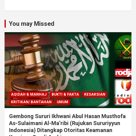
You may Missed
AQIDAH & MANHAJ
BUKTI & FAKTA
KESAKSIAN
KRITIKAN/ BANTAHAN
UMUM
Gembong Sururi Ikhwani Abul Hasan Musthofa
As-Sulaimani Al-Ma’ribi (Rujukan Sururiyyun
Indonesia) Ditangkap Otoritas Keamanan