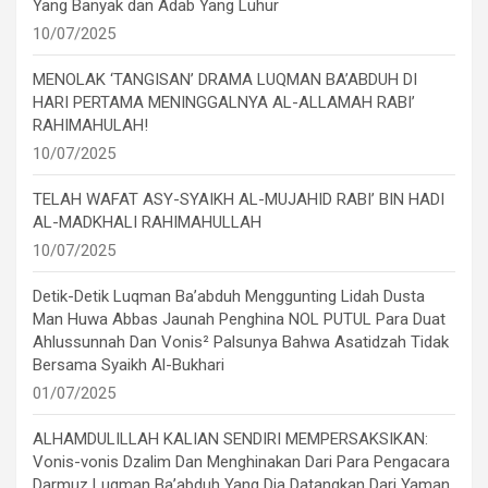
Yang Banyak dan Adab Yang Luhur
10/07/2025
MENOLAK ‘TANGISAN’ DRAMA LUQMAN BA’ABDUH DI
HARI PERTAMA MENINGGALNYA AL-ALLAMAH RABI’
RAHIMAHULAH!
10/07/2025
TELAH WAFAT ASY-SYAIKH AL-MUJAHID RABI’ BIN HADI
AL-MADKHALI RAHIMAHULLAH
10/07/2025
Detik-Detik Luqman Ba’abduh Menggunting Lidah Dusta
Man Huwa Abbas Jaunah Penghina NOL PUTUL Para Duat
Ahlussunnah Dan Vonis² Palsunya Bahwa Asatidzah Tidak
Bersama Syaikh Al-Bukhari
01/07/2025
ALHAMDULILLAH KALIAN SENDIRI MEMPERSAKSIKAN:
Vonis-vonis Dzalim Dan Menghinakan Dari Para Pengacara
Darmuz Luqman Ba’abduh Yang Dia Datangkan Dari Yaman