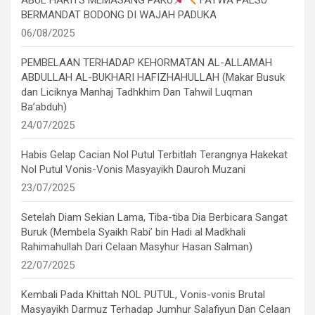
ABUL HARITS MEMASANG PAKU
FATWA PALSU
BERMANDAT BODONG DI WAJAH PADUKA
06/08/2025
PEMBELAAN TERHADAP KEHORMATAN AL-ALLAMAH
ABDULLAH AL-BUKHARI HAFIZHAHULLAH (Makar Busuk
dan Liciknya Manhaj Tadhkhim Dan Tahwil Luqman
Ba’abduh)
24/07/2025
Habis Gelap Cacian Nol Putul Terbitlah Terangnya Hakekat
Nol Putul Vonis-Vonis Masyayikh Dauroh Muzani
23/07/2025
Setelah Diam Sekian Lama, Tiba-tiba Dia Berbicara Sangat
Buruk (Membela Syaikh Rabi’ bin Hadi al Madkhali
Rahimahullah Dari Celaan Masyhur Hasan Salman)
22/07/2025
Kembali Pada Khittah NOL PUTUL, Vonis-vonis Brutal
Masyayikh Darmuz Terhadap Jumhur Salafiyun Dan Celaan