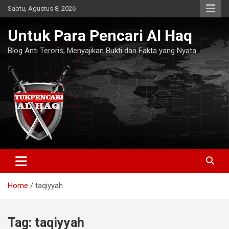
Skip
Sabtu, Agustus 8, 2026
to
content
Untuk Para Pencari Al Haq
Blog Anti Teroris, Menyajikan Bukti dan Fakta yang Nyata
Home
taqiyyah
Tag:
taqiyyah