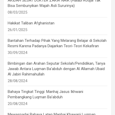
AKIDAH SESAT DOKTER ZAKIR NAIK (Halabi Rodjai Tak
Bisa Sembunyikan Wajah Asli Sururinya)
08/03/2025
Hakikat Taliban Afghanistan
26/01/2025
Bantahan Terhadap Pihak Yang Melarang Belajar di Sekolah
Resmi Karena Padanya Diajarkan Teori-Teori Kekafiran
30/09/2024
Bimbingan dan Arahan Seputar Sekolah/Pendidikan, Tanya
Jawab Antara Luqman Ba’abduh dengan Al Allamah Ubaid
Al Jabiri Rahimahullah
28/08/2024
Bahaya Tingkat Tinggi: Manhaj Jasus Ikhwani
Pembangkang Luqman Ba’abduh
20/08/2024
Mewaspadai Bahaya Laten Manhaj Khawarij Luqman