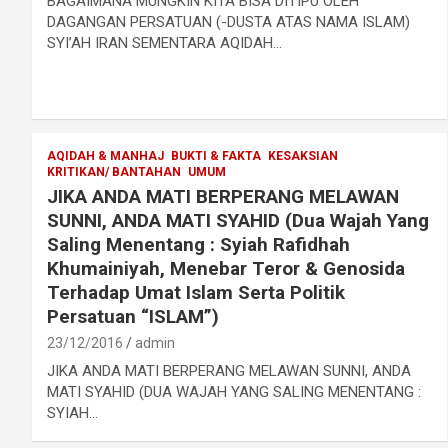
BAGAIMANA MUNGKIN KITA BISA DITIPU OLEH
DAGANGAN PERSATUAN (-DUSTA ATAS NAMA ISLAM)
SYI’AH IRAN SEMENTARA AQIDAH…
AQIDAH & MANHAJ
BUKTI & FAKTA
KESAKSIAN
KRITIKAN/ BANTAHAN
UMUM
JIKA ANDA MATI BERPERANG MELAWAN
SUNNI, ANDA MATI SYAHID (Dua Wajah Yang
Saling Menentang : Syiah Rafidhah
Khumainiyah, Menebar Teror & Genosida
Terhadap Umat Islam Serta Politik
Persatuan “ISLAM”)
23/12/2016
admin
JIKA ANDA MATI BERPERANG MELAWAN SUNNI, ANDA
MATI SYAHID (DUA WAJAH YANG SALING MENENTANG :
SYIAH…