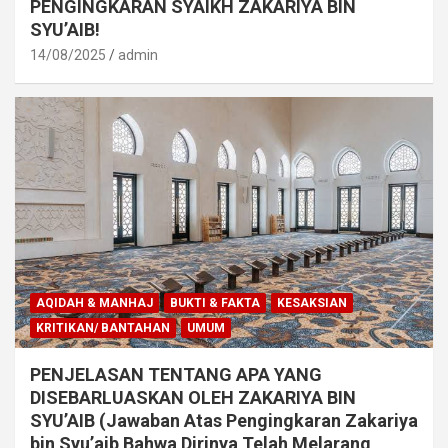
PENGINGKARAN SYAIKH ZAKARIYA BIN
SYU’AIB!
14/08/2025
admin
AQIDAH & MANHAJ
BUKTI & FAKTA
KESAKSIAN
KRITIKAN/ BANTAHAN
UMUM
PENJELASAN TENTANG APA YANG
DISEBARLUASKAN OLEH ZAKARIYA BIN
SYU’AIB (Jawaban Atas Pengingkaran Zakariya
bin Syu’aib Bahwa Dirinya Telah Melarang