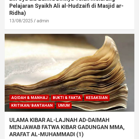
Pelajaran Syaikh Ali al-Hudzaifi di Masjid ar-
Ridha)
13/08/2025
admin
AQIDAH & MANHAJ
BUKTI & FAKTA
KESAKSIAN
KRITIKAN/ BANTAHAN
UMUM
ULAMA KIBAR AL-LAJNAH AD-DAIMAH
MENJAWAB FATWA KIBAR GADUNGAN MMA,
ARAFAT AL-MUHAMMADI (1)