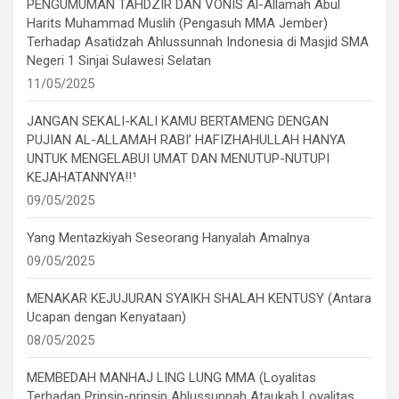
PENGUMUMAN TAHDZIR DAN VONIS Al-Allamah Abul
Harits Muhammad Muslih (Pengasuh MMA Jember)
Terhadap Asatidzah Ahlussunnah Indonesia di Masjid SMA
Negeri 1 Sinjai Sulawesi Selatan
11/05/2025
JANGAN SEKALI-KALI KAMU BERTAMENG DENGAN
PUJIAN AL-ALLAMAH RABI’ HAFIZHAHULLAH HANYA
UNTUK MENGELABUI UMAT DAN MENUTUP-NUTUPI
KEJAHATANNYA!!¹
09/05/2025
Yang Mentazkiyah Seseorang Hanyalah Amalnya
09/05/2025
MENAKAR KEJUJURAN SYAIKH SHALAH KENTUSY (Antara
Ucapan dengan Kenyataan)
08/05/2025
MEMBEDAH MANHAJ LING LUNG MMA (Loyalitas
Terhadap Prinsip-prinsip Ahlussunnah Ataukah Loyalitas