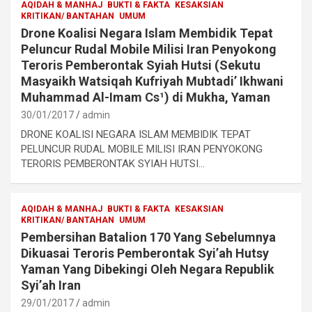
AQIDAH & MANHAJ
BUKTI & FAKTA
KESAKSIAN
KRITIKAN/ BANTAHAN
UMUM
Drone Koalisi Negara Islam Membidik Tepat
Peluncur Rudal Mobile Milisi Iran Penyokong
Teroris Pemberontak Syiah Hutsi (Sekutu
Masyaikh Watsiqah Kufriyah Mubtadi’ Ikhwani
Muhammad Al-Imam Cs¹) di Mukha, Yaman
30/01/2017
admin
DRONE KOALISI NEGARA ISLAM MEMBIDIK TEPAT
PELUNCUR RUDAL MOBILE MILISI IRAN PENYOKONG
TERORIS PEMBERONTAK SYIAH HUTSI…
AQIDAH & MANHAJ
BUKTI & FAKTA
KESAKSIAN
KRITIKAN/ BANTAHAN
UMUM
Pembersihan Batalion 170 Yang Sebelumnya
Dikuasai Teroris Pemberontak Syi’ah Hutsy
Yaman Yang Dibekingi Oleh Negara Republik
Syi’ah Iran
29/01/2017
admin