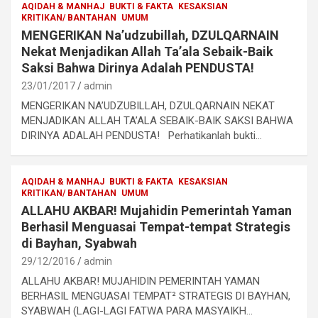
AQIDAH & MANHAJ
BUKTI & FAKTA
KESAKSIAN
KRITIKAN/ BANTAHAN
UMUM
MENGERIKAN Na’udzubillah, DZULQARNAIN
Nekat Menjadikan Allah Ta’ala Sebaik-Baik
Saksi Bahwa Dirinya Adalah PENDUSTA!
23/01/2017
admin
MENGERIKAN NA’UDZUBILLAH, DZULQARNAIN NEKAT
MENJADIKAN ALLAH TA’ALA SEBAIK-BAIK SAKSI BAHWA
DIRINYA ADALAH PENDUSTA! Perhatikanlah bukti…
AQIDAH & MANHAJ
BUKTI & FAKTA
KESAKSIAN
KRITIKAN/ BANTAHAN
UMUM
ALLAHU AKBAR! Mujahidin Pemerintah Yaman
Berhasil Menguasai Tempat-tempat Strategis
di Bayhan, Syabwah
29/12/2016
admin
ALLAHU AKBAR! MUJAHIDIN PEMERINTAH YAMAN
BERHASIL MENGUASAI TEMPAT² STRATEGIS DI BAYHAN,
SYABWAH (LAGI-LAGI FATWA PARA MASYAIKH…