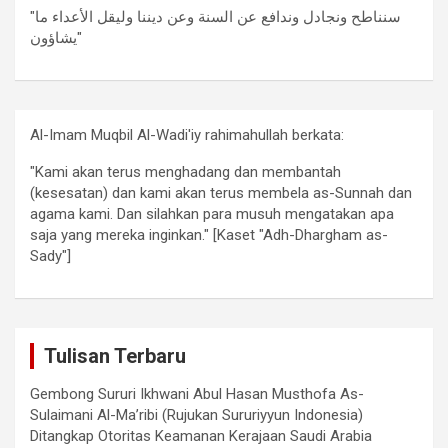
"سنناطح ونجادل وندافع عن السنة وعن ديننا وليقل الأعداء ما
يشاؤون"
Al-Imam Muqbil Al-Wadi'iy rahimahullah berkata:
"Kami akan terus menghadang dan membantah
(kesesatan) dan kami akan terus membela as-Sunnah dan
agama kami. Dan silahkan para musuh mengatakan apa
saja yang mereka inginkan." [Kaset "Adh-Dhargham as-
Sady"]
Tulisan Terbaru
Gembong Sururi Ikhwani Abul Hasan Musthofa As-
Sulaimani Al-Ma’ribi (Rujukan Sururiyyun Indonesia)
Ditangkap Otoritas Keamanan Kerajaan Saudi Arabia