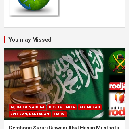
You may Missed
AQIDAH & MANHAJ
BUKTI & FAKTA
KESAKSIAN
KRITIKAN/ BANTAHAN
UMUM
Gembong Sururi Ikhwani Abul Hasan Musthofa