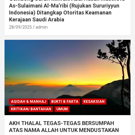
As-Sulaimani Al-Ma’ribi (Rujukan Sururiyyun
Indonesia) Ditangkap Otoritas Keamanan
Kerajaan Saudi Arabia
28/09/2025
admin
AQIDAH & MANHAJ
BUKTI & FAKTA
KESAKSIAN
KRITIKAN/ BANTAHAN
UMUM
AKH THALAL TEGAS-TEGAS BERSUMPAH
ATAS NAMA ALLAH UNTUK MENDUSTAKAN