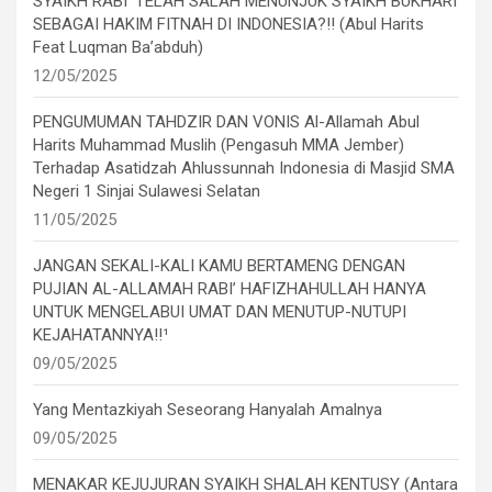
SYAIKH RABI’ TELAH SALAH MENUNJUK SYAIKH BUKHARI
SEBAGAI HAKIM FITNAH DI INDONESIA?!! (Abul Harits
Feat Luqman Ba’abduh)
12/05/2025
PENGUMUMAN TAHDZIR DAN VONIS Al-Allamah Abul
Harits Muhammad Muslih (Pengasuh MMA Jember)
Terhadap Asatidzah Ahlussunnah Indonesia di Masjid SMA
Negeri 1 Sinjai Sulawesi Selatan
11/05/2025
JANGAN SEKALI-KALI KAMU BERTAMENG DENGAN
PUJIAN AL-ALLAMAH RABI’ HAFIZHAHULLAH HANYA
UNTUK MENGELABUI UMAT DAN MENUTUP-NUTUPI
KEJAHATANNYA!!¹
09/05/2025
Yang Mentazkiyah Seseorang Hanyalah Amalnya
09/05/2025
MENAKAR KEJUJURAN SYAIKH SHALAH KENTUSY (Antara