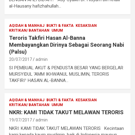
al-Hausany hafizhahullah…
AQIDAH & MANHAJ
BUKTI & FAKTA
KESAKSIAN
KRITIKAN/ BANTAHAN
UMUM
Teroris Takfiri Hasan Al-Banna
Membayangkan Dirinya Sebagai Seorang Nabi
(Palsu)
20/07/2017
admin
SI PEMBUAL AKUT & PENDUSTA BESAR YANG BERGELAR
MURSYIDUL ‘AMM IKHWANUL MUSLIMIN, TERORIS
TAKFIRI¹ HASAN AL-BANNA…
AQIDAH & MANHAJ
BUKTI & FAKTA
KESAKSIAN
KRITIKAN/ BANTAHAN
UMUM
NKRI: KAMI TIDAK TAKUT MELAWAN TERORIS
19/07/2017
admin
NKRI: KAMI TIDAK TAKUT MELAWAN TERORIS Kecintaan
kami kepada kaum muslimin, baik di Indonesia maupun…