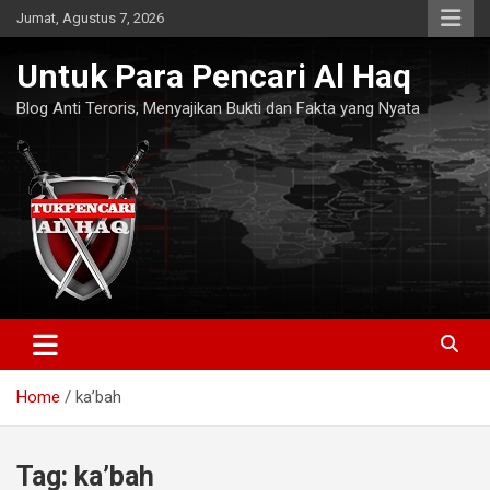
Skip
Jumat, Agustus 7, 2026
to
content
Untuk Para Pencari Al Haq
Blog Anti Teroris, Menyajikan Bukti dan Fakta yang Nyata
Home
ka’bah
Tag:
ka’bah