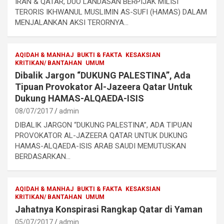
IRAN & QATAR, DUO LANDASAN BERPIJAK MILISI
TERORIS IKHWANUL MUSLIMIN AS-SUFI (HAMAS) DALAM
MENJALANKAN AKSI TERORNYA…
AQIDAH & MANHAJ
BUKTI & FAKTA
KESAKSIAN
KRITIKAN/ BANTAHAN
UMUM
Dibalik Jargon “DUKUNG PALESTINA”, Ada
Tipuan Provokator Al-Jazeera Qatar Untuk
Dukung HAMAS-ALQAEDA-ISIS
08/07/2017
admin
DIBALIK JARGON “DUKUNG PALESTINA”, ADA TIPUAN
PROVOKATOR AL-JAZEERA QATAR UNTUK DUKUNG
HAMAS-ALQAEDA-ISIS ARAB SAUDI MEMUTUSKAN
BERDASARKAN…
AQIDAH & MANHAJ
BUKTI & FAKTA
KESAKSIAN
KRITIKAN/ BANTAHAN
UMUM
Jahatnya Konspirasi Rangkap Qatar di Yaman
05/07/2017
admin