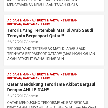
MENCEMARKAN KEMULIAAN TANAH SUCI &…
AQIDAH & MANHAJ
BUKTI & FAKTA
KESAKSIAN
KRITIKAN/ BANTAHAN
UMUM
Teroris Yang Tertembak Mati Di Arab Saudi
Ternyata Berpasport Qatar!!!
22/07/2017
admin
TERORIS YANG TERTEMBAK MATI DI ARAB SAUDI
TERNYATA BERPASPORT QATAR!!! (MASIHKAH KALIAN
AKAN BERKELIT WAHAI IRHABIYUN…
AQIDAH & MANHAJ
BUKTI & FAKTA
KESAKSIAN
KRITIKAN/ BANTAHAN
UMUM
Qatar Mendukung Terorisme Akibat Bergaul
Dengan AHLI BID’AH!!
21/07/2017
admin
QATAR MENDUKUNG TERORISME AKIBAT BERGAUL
DENGAN AHLI BID’AH!! Asy-Syaikh Dr. Hisyam bin Khalil