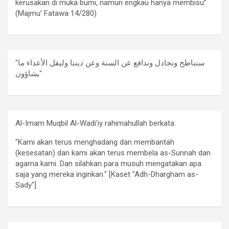
kerusakan di muka bumi, namun engkau hanya membisu”
(Majmu’ Fatawa 14/280)
"سنناطح ونجادل وندافع عن السنة وعن ديننا وليقل الأعداء ما
يشاؤون"
Al-Imam Muqbil Al-Wadi'iy rahimahullah berkata:
"Kami akan terus menghadang dan membantah
(kesesatan) dan kami akan terus membela as-Sunnah dan
agama kami. Dan silahkan para musuh mengatakan apa
saja yang mereka inginkan." [Kaset "Adh-Dhargham as-
Sady"]