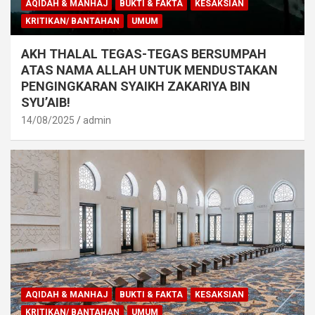
AQIDAH & MANHAJ
BUKTI & FAKTA
KESAKSIAN
KRITIKAN/ BANTAHAN
UMUM
AKH THALAL TEGAS-TEGAS BERSUMPAH
ATAS NAMA ALLAH UNTUK MENDUSTAKAN
PENGINGKARAN SYAIKH ZAKARIYA BIN
SYU’AIB!
14/08/2025
admin
AQIDAH & MANHAJ
BUKTI & FAKTA
KESAKSIAN
KRITIKAN/ BANTAHAN
UMUM