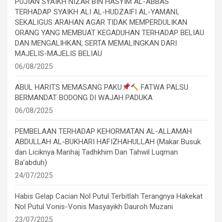
PUJIAN SYAIKH NIZAR BIN HASYIM AL-ABBAS
TERHADAP SYAIKH ALI AL-HUDZAIFI AL-YAMANI,
SEKALIGUS ARAHAN AGAR TIDAK MEMPERDULIKAN
ORANG YANG MEMBUAT KEGADUHAN TERHADAP BELIAU
DAN MENGALIHKAN, SERTA MEMALINGKAN DARI
MAJELIS-MAJELIS BELIAU
06/08/2025
ABUL HARITS MEMASANG PAKU
FATWA PALSU
BERMANDAT BODONG DI WAJAH PADUKA
06/08/2025
PEMBELAAN TERHADAP KEHORMATAN AL-ALLAMAH
ABDULLAH AL-BUKHARI HAFIZHAHULLAH (Makar Busuk
dan Liciknya Manhaj Tadhkhim Dan Tahwil Luqman
Ba’abduh)
24/07/2025
Habis Gelap Cacian Nol Putul Terbitlah Terangnya Hakekat
Nol Putul Vonis-Vonis Masyayikh Dauroh Muzani
23/07/2025