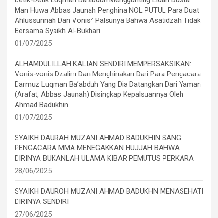
Detik-Detik Luqman Ba’abduh Menggunting Lidah Dusta
Man Huwa Abbas Jaunah Penghina NOL PUTUL Para Duat
Ahlussunnah Dan Vonis² Palsunya Bahwa Asatidzah Tidak
Bersama Syaikh Al-Bukhari
01/07/2025
ALHAMDULILLAH KALIAN SENDIRI MEMPERSAKSIKAN:
Vonis-vonis Dzalim Dan Menghinakan Dari Para Pengacara
Darmuz Luqman Ba’abduh Yang Dia Datangkan Dari Yaman
(Arafat, Abbas Jaunah) Disingkap Kepalsuannya Oleh
Ahmad Badukhin
01/07/2025
SYAIKH DAURAH MUZANI AHMAD BADUKHIN SANG
PENGACARA MMA MENEGAKKAN HUJJAH BAHWA
DIRINYA BUKANLAH ULAMA KIBAR PEMUTUS PERKARA
28/06/2025
SYAIKH DAUROH MUZANI AHMAD BADUKHN MENASEHATI
DIRINYA SENDIRI
27/06/2025