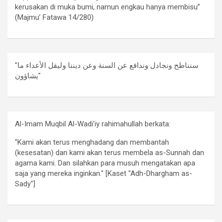
kerusakan di muka bumi, namun engkau hanya membisu”
(Majmu’ Fatawa 14/280)
"سنناطح ونجادل وندافع عن السنة وعن ديننا وليقل الأعداء ما
يشاؤون"
Al-Imam Muqbil Al-Wadi'iy rahimahullah berkata:
"Kami akan terus menghadang dan membantah
(kesesatan) dan kami akan terus membela as-Sunnah dan
agama kami. Dan silahkan para musuh mengatakan apa
saja yang mereka inginkan." [Kaset "Adh-Dhargham as-
Sady"]