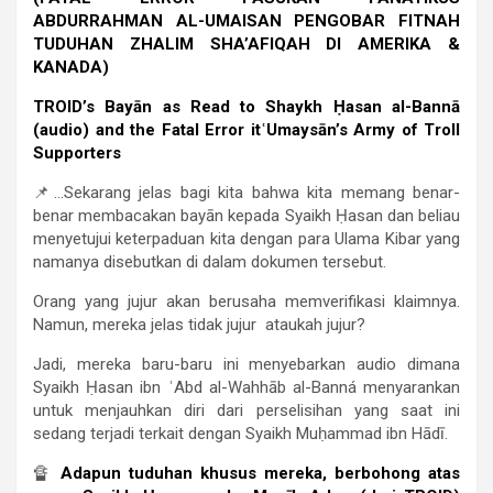
ABDURRAHMAN AL-UMAISAN PENGOBAR FITNAH
TUDUHAN ZHALIM SHA’AFIQAH DI AMERIKA &
KANADA)
TROID’s Bayān as Read to Shaykh Ḥasan al-Bannā
(audio) and the Fatal Error itʿUmaysān’s Army of Troll
Supporters
📌…Sekarang jelas bagi kita bahwa kita memang benar-
benar membacakan bayān kepada Syaikh Ḥasan dan beliau
menyetujui keterpaduan kita dengan para Ulama Kibar yang
namanya disebutkan di dalam dokumen tersebut.
Orang yang jujur ​​akan berusaha memverifikasi klaimnya.
Namun, mereka jelas tidak jujur ​ ataukah jujur?
Jadi, mereka baru-baru ini menyebarkan audio dimana
Syaikh Ḥasan ibn ʿAbd al-Wahhāb al-Banná menyarankan
untuk menjauhkan diri dari perselisihan yang saat ini
sedang terjadi terkait dengan Syaikh Muḥammad ibn Hādī.
🔏
Adapun tuduhan khusus mereka, berbohong atas