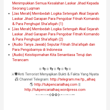
Menimpukkan Semua Kesalahan Laskar Jihad Kepada
Seorang Luqman
[Jas Merah] Membedah Logika Setengah Akal Sejarah
Laskar Jihad Garapan Para Pengobar Fitnah Komando
& Para Penghujat Sha’afiqah (1)
[Jas Merah] Membedah Logika Setengah Akal Sejarah
Laskar Jihad Garapan Para Pengobar Fitnah Komando
& Para Penghujat Sha’afiqah (2)
(Audio Tanya Jawab) Seputar Fitnah Sha’afiqah dan
Para Pengobarnya di Indonesia
(Audio) Keistiqomahan Kita Senantiasa Teruji dan
Terancam
🔆👣🔆👣🔆👣🔆👣🔆
⚔️🛡Anti Terrorist Menyajikan Bukti & Fakta Yang Nyata
📠 Channel Telegram:
http://telegram.me/tp_alhaq
🌎
http://tukpencarialhaq.com
||
http://tukpencarialhaq.wordpress.com
•┈┈•┈┈•⊰✿✿⊱•┈┈•┈┈••