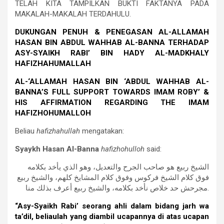
TELAH KITA TAMPILKAN BUKTI FAKTANYA PADA
MAKALAH-MAKALAH TERDAHULU.
DUKUNGAN PENUH & PENEGASAN AL-ALLAMAH
HASAN BIN ABDUL WAHHAB AL-BANNA TERHADAP
ASY-SYAIKH RABI’ BIN HADY AL-MADKHALY
HAFIZHAHUMALLAH
AL-‘ALLAMAH HASAN BIN ‘ABDUL WAHHAB AL-
BANNA’S FULL SUPPORT TOWARDS IMAM ROBY’ &
HIS AFFIRMATION REGARDING THE IMAM
HAFIZHOHUMALLOH
Beliau
hafizhahullah
mengatakan:
Syaykh Hasan Al-Banna
hafizhohulloh
said:
الشيخ ربيع هو صاحب الجرح والتعديل، وهو الذي يأخد بكلامه
فوق كلام الشيخ فركوس وفوق كلام المشايخ كلهم، والشيخ ربيع
مجرحش حد خلاص نأخد بكلامه، والشيخ ربيع أعرف بذلك منا.
“Asy-Syaikh Rabi’ seorang ahli dalam bidang jarh wa
ta’dil, beliaulah yang diambil ucapannya di atas ucapan