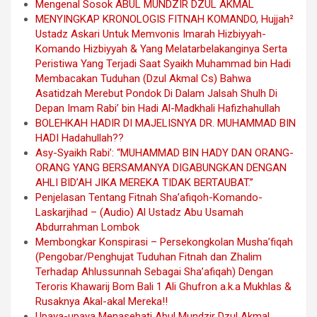
Mengenal Sosok ABUL MUNDZIR DZUL AKMAL
MENYINGKAP KRONOLOGIS FITNAH KOMANDO, Hujjah²
Ustadz Askari Untuk Memvonis Imarah Hizbiyyah-
Komando Hizbiyyah & Yang Melatarbelakanginya Serta
Peristiwa Yang Terjadi Saat Syaikh Muhammad bin Hadi
Membacakan Tuduhan (Dzul Akmal Cs) Bahwa
Asatidzah Merebut Pondok Di Dalam Jalsah Shulh Di
Depan Imam Rabi’ bin Hadi Al-Madkhali Hafizhahullah
BOLEHKAH HADIR DI MAJELISNYA DR. MUHAMMAD BIN
HADI Hadahullah??
Asy-Syaikh Rabi’: “MUHAMMAD BIN HADY DAN ORANG-
ORANG YANG BERSAMANYA DIGABUNGKAN DENGAN
AHLI BID’AH JIKA MEREKA TIDAK BERTAUBAT.”
Penjelasan Tentang Fitnah Sha’afiqoh-Komando-
Laskarjihad – (Audio) Al Ustadz Abu Usamah
Abdurrahman Lombok
Membongkar Konspirasi – Persekongkolan Musha’fiqah
(Pengobar/Penghujat Tuduhan Fitnah dan Zhalim
Terhadap Ahlussunnah Sebagai Sha’afiqah) Dengan
Teroris Khawarij Bom Bali 1 Ali Ghufron a.k.a Mukhlas &
Rusaknya Akal-akal Mereka!!
Upaya-upaya Menasehati Abul Mundzir Dzul Akmal