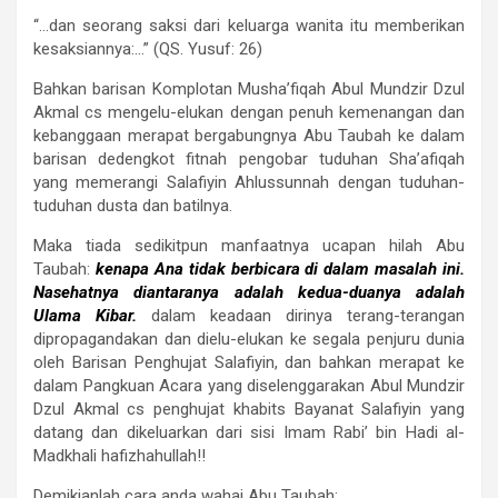
“…dan seorang saksi dari keluarga wanita itu memberikan
kesaksiannya:…” (QS. Yusuf: 26)
Bahkan barisan Komplotan Musha’fiqah Abul Mundzir Dzul
Akmal cs mengelu-elukan dengan penuh kemenangan dan
kebanggaan merapat bergabungnya Abu Taubah ke dalam
barisan dedengkot fitnah pengobar tuduhan Sha’afiqah
yang memerangi Salafiyin Ahlussunnah dengan tuduhan-
tuduhan dusta dan batilnya.
Maka tiada sedikitpun manfaatnya ucapan hilah Abu
Taubah:
kenapa Ana tidak berbicara di dalam masalah ini.
Nasehatnya diantaranya adalah kedua-duanya adalah
Ulama Kibar.
dalam keadaan dirinya terang-terangan
dipropagandakan dan dielu-elukan ke segala penjuru dunia
oleh Barisan Penghujat Salafiyin, dan bahkan merapat ke
dalam Pangkuan Acara yang diselenggarakan Abul Mundzir
Dzul Akmal cs penghujat khabits Bayanat Salafiyin yang
datang dan dikeluarkan dari sisi Imam Rabi’ bin Hadi al-
Madkhali hafizhahullah!!
Demikianlah cara anda wahai Abu Taubah: