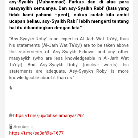
asy-Syaikh (Muhammad) Farkus dan di atas para
masyayikh semuanya. Dan asy-Syaikh Rabi’ (kata yang
tidak kami pahami –pent), cukup sudah kita ambil
ucapan beliau, asy-Syaikh Rabi’ lebih mengerti tentang
hal itu dibandingkan dengan kita.”
“Asy-Syaykh Roby’ is an expert in Al-Jarh Wat Ta’dyl, thus
his statements (Al-Jarh Wat Ta’dyl) are to be taken above
the statements of Asy-Syaykh Firkuws and any other
masyayikh (who are less knowledgeable in Al-Jarh Wat
Ta’dyl). And Asy-Syaykh Roby’ (unclear words), his
statements are adequate, Asy-Syaykh Roby’ is more
knowledgeable about it than us.”
🎙
🌐
https://t.me/jujurlahselamanya/292
🖥 Sumber =
https://t.me/sa3afi9a/1677