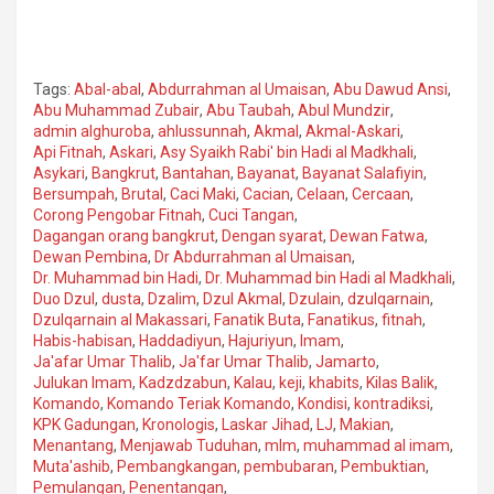
Tags:
Abal-abal
,
Abdurrahman al Umaisan
,
Abu Dawud Ansi
,
Abu Muhammad Zubair
,
Abu Taubah
,
Abul Mundzir
,
admin alghuroba
,
ahlussunnah
,
Akmal
,
Akmal-Askari
,
Api Fitnah
,
Askari
,
Asy Syaikh Rabi' bin Hadi al Madkhali
,
Asykari
,
Bangkrut
,
Bantahan
,
Bayanat
,
Bayanat Salafiyin
,
Bersumpah
,
Brutal
,
Caci Maki
,
Cacian
,
Celaan
,
Cercaan
,
Corong Pengobar Fitnah
,
Cuci Tangan
,
Dagangan orang bangkrut
,
Dengan syarat
,
Dewan Fatwa
,
Dewan Pembina
,
Dr Abdurrahman al Umaisan
,
Dr. Muhammad bin Hadi
,
Dr. Muhammad bin Hadi al Madkhali
,
Duo Dzul
,
dusta
,
Dzalim
,
Dzul Akmal
,
Dzulain
,
dzulqarnain
,
Dzulqarnain al Makassari
,
Fanatik Buta
,
Fanatikus
,
fitnah
,
Habis-habisan
,
Haddadiyun
,
Hajuriyun
,
Imam
,
Ja'afar Umar Thalib
,
Ja'far Umar Thalib
,
Jamarto
,
Julukan Imam
,
Kadzdzabun
,
Kalau
,
keji
,
khabits
,
Kilas Balik
,
Komando
,
Komando Teriak Komando
,
Kondisi
,
kontradiksi
,
KPK Gadungan
,
Kronologis
,
Laskar Jihad
,
LJ
,
Makian
,
Menantang
,
Menjawab Tuduhan
,
mlm
,
muhammad al imam
,
Muta'ashib
,
Pembangkangan
,
pembubaran
,
Pembuktian
,
Pemulangan
,
Penentangan
,