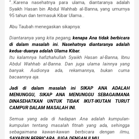
“…Karena nasehatnya para ulama, diantaranya adalah
Syaikh Hasan bin Abdul Wahhab al-Banna, yang umurnya
95 tahun dan termasuk Kibar Ulama…
Abu Taubah menegaskan sikapnya:
Diantaranya yang kita pegang,
kenapa Ana tidak berbicara
di dalam masalah ini. Nasehatnya diantaranya adalah
kedua-duanya adalah Ulama Kibar.
Itu kalamnya hafizhahullah Syaikh Hasan al-Banna, Ibnu
Abdul Wahhab al-Banna. Dan juga ulama lainnya yang
banyak. Audionya ada, rekamannya, bukan cuma
bacaannya aja.
Jadi di dalam masalah ini SIKAP ANA ADALAH
MENUNGGU, SIKAP ANA MENUNGGU SEBAGAIMANA
DINASEHATKAN UNTUK TIDAK IKUT-IKUTAN TURUT
CAMPUR DALAM MASALAH INI.
Semua yang ada di hadapan Ana adalah kumpulan-
kumpulan tentang masalah fitnah yang ada, sehingga
sebagaimana kawan-kawan berbicara dengan ilmu,
SAYAPUN BERBICARA JUGA DENGAN ILMU.