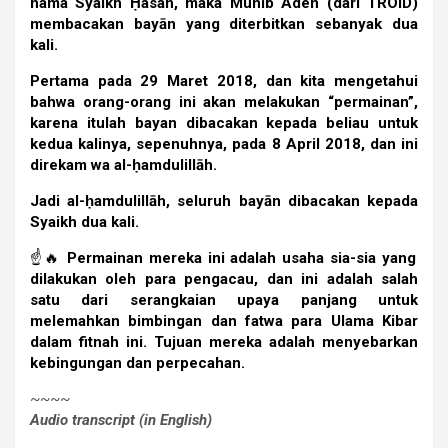
nama Syaikh Ḥasan, maka Munīb Aden (dari TROID)
membacakan bayān yang diterbitkan sebanyak dua
kali.
Pertama pada 29 Maret 2018, dan kita mengetahui
bahwa orang-orang ini akan melakukan “permainan”,
karena itulah bayan dibacakan kepada beliau untuk
kedua kalinya, sepenuhnya, pada 8 April 2018, dan ini
direkam wa al-ḥamdulillāh.
Jadi al-ḥamdulillāh, seluruh bayān dibacakan kepada
Syaikh dua kali
.
☝️🔥
Permainan mereka ini adalah usaha sia-sia yang
dilakukan oleh para pengacau, dan ini adalah salah
satu dari serangkaian upaya panjang untuk
melemahkan bimbingan dan fatwa para Ulama Kibar
dalam fitnah ini. Tujuan mereka adalah menyebarkan
kebingungan dan perpecahan.
~~~~
Audio transcript (in English)