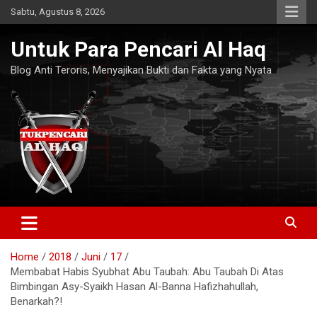
Skip
Sabtu, Agustus 8, 2026
to
content
Untuk Para Pencari Al Haq
Blog Anti Teroris, Menyajikan Bukti dan Fakta yang Nyata
Home
2018
Juni
17
Membabat Habis Syubhat Abu Taubah: Abu Taubah Di Atas
Bimbingan Asy-Syaikh Hasan Al-Banna Hafizhahullah,
Benarkah?!