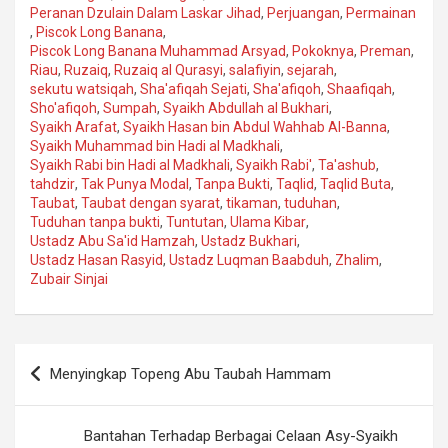
Peranan Dzulain Dalam Laskar Jihad
,
Perjuangan
,
Permainan
,
Piscok Long Banana
,
Piscok Long Banana Muhammad Arsyad
,
Pokoknya
,
Preman
,
Riau
,
Ruzaiq
,
Ruzaiq al Qurasyi
,
salafiyin
,
sejarah
,
sekutu watsiqah
,
Sha'afiqah Sejati
,
Sha'afiqoh
,
Shaafiqah
,
Sho'afiqoh
,
Sumpah
,
Syaikh Abdullah al Bukhari
,
Syaikh Arafat
,
Syaikh Hasan bin Abdul Wahhab Al-Banna
,
Syaikh Muhammad bin Hadi al Madkhali
,
Syaikh Rabi bin Hadi al Madkhali
,
Syaikh Rabi'
,
Ta'ashub
,
tahdzir
,
Tak Punya Modal
,
Tanpa Bukti
,
Taqlid
,
Taqlid Buta
,
Taubat
,
Taubat dengan syarat
,
tikaman
,
tuduhan
,
Tuduhan tanpa bukti
,
Tuntutan
,
Ulama Kibar
,
Ustadz Abu Sa'id Hamzah
,
Ustadz Bukhari
,
Ustadz Hasan Rasyid
,
Ustadz Luqman Baabduh
,
Zhalim
,
Zubair Sinjai
Navigasi
Menyingkap Topeng Abu Taubah Hammam
pos
Bantahan Terhadap Berbagai Celaan Asy-Syaikh