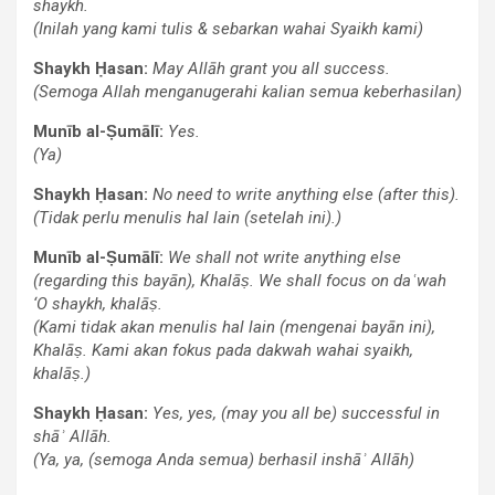
shaykh.
(Inilah yang kami tulis & sebarkan wahai Syaikh kami)
Shaykh Ḥasan:
May Allāh grant you all success.
(Semoga Allah menganugerahi kalian semua keberhasilan)
Munīb al-Ṣumālī:
Yes.
(Ya)
Shaykh Ḥasan:
No need to write anything else (after this).
(Tidak perlu menulis hal lain (setelah ini).)
Munīb al-Ṣumālī:
We shall not write anything else
(regarding this bayān), Khalāṣ. We shall focus on daʿwah
‘O shaykh, khalāṣ.
(Kami tidak akan menulis hal lain (mengenai bayān ini),
Khalāṣ. Kami akan fokus pada dakwah wahai syaikh,
khalāṣ.)
Shaykh Ḥasan:
Yes, yes, (may you all be) successful in
shāʾ Allāh.
(Ya, ya, (semoga Anda semua) berhasil inshāʾ Allāh)