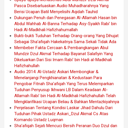
Pasca Disebarluaskan Audio Muhadharahnya Yang
Berisi Ucapan Batil Menyelisihi Aqidah Tauhid
Dukungan Penuh dan Penegasan Al-Allamah Hasan bin
Abdul Wahhab Al-Banna Terhadap Asy-Syaikh Rabi’ bin
Hadi Al-Madkhali Hafizhahumallah
Bukti-bukti Tuduhan Terhadap Orang-orang Yang Dihujat
Sebagai Sha’afiqah Hakekatnya Sama Sekali Tidak Ada
Membeber Fakta Cercaan & Pembangkangan Abul
Mundzir Dzul Akmal Terhadap Bayanat Salafiyin Yang
Dikeluarkan Dari Sisi Imam Rabi’ bin Hadi al-Madkhali
Hafizhahullah
Audio 2014: Al-Ustadz Askari Membongkar &
Menelanjangi Pengkhianatan & Kedustaan Para
Pengobar Fitnah Sha’afiqah Yang Terus Melemparkan
Tuduhan Penyusup Ikhwani LB Dalam Keadaan Al-
Allamah Rabi’ bin Hadi Al-Madkhali Hafizhahullah Telah
Mengklarifikasi Ucapan Beliau & Bahkan Mentazkiyahnya
Penjelasan Tentang Kondisi Laskar Jihad Dahulu Dari
Tuduhan Pihak Ustadz Askari_Dzul Akmal Cs Atas
Komando Ustadz Luqman
Sha’afiqah Sejati Mencuci Bersih Peranan Duo Dzul dan