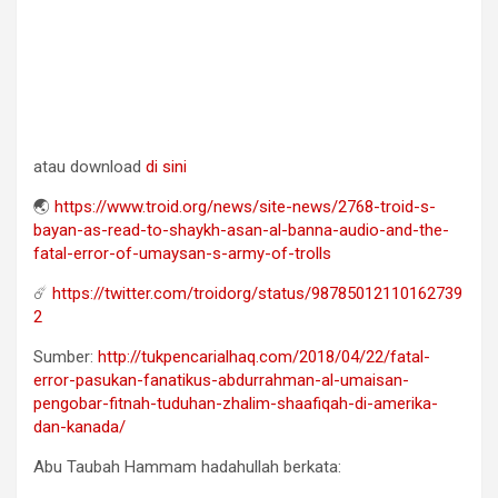
atau download
di sini
🌏
https://www.troid.org/news/site-news/2768-troid-s-
bayan-as-read-to-shaykh-asan-al-banna-audio-and-the-
fatal-error-of-umaysan-s-army-of-trolls
☄️
https://twitter.com/troidorg/status/98785012110162739
2
Sumber:
http://tukpencarialhaq.com/2018/04/22/fatal-
error-pasukan-fanatikus-abdurrahman-al-umaisan-
pengobar-fitnah-tuduhan-zhalim-shaafiqah-di-amerika-
dan-kanada/
Abu Taubah Hammam hadahullah berkata: