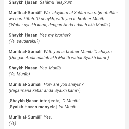
Shaykh Ḥasan:
Salāmu ʿalaykum
Munīb al-Ṣumālī:
Wa ʿalaykum al-Salām wa-raḥmatullāhi
wa-barakātuh, ‘O shaykh, with you is brother Munīb.
(‘Wahai syaikh kami, dengan Anda adalah akh Munīb.)
Shaykh Ḥasan:
Yes my brother?
(Ya, saudaraku?)
Munīb al-Ṣumālī:
With you is brother Munīb ‘O shaykh.
(Dengan Anda adalah akh Munīb wahai Syaikh kami.)
Shaykh Ḥasan:
Yes, Munīb.
(Ya, Munīb)
Munīb al-Ṣumālī:
How are you shaykh?
(Bagaimana kabar anda Syaikh kami?)
[
Shaykh Ḥasan interjects
]:
O Munīb!…
[
Syaikh Hasan menyela
]:
Ya Munīb
Munīb al-Ṣumālī:
Yes.
(Ya)