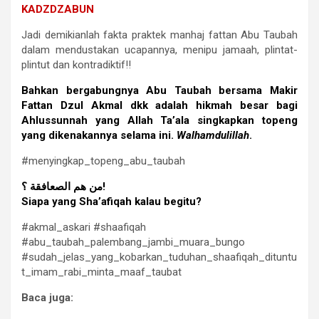
KADZDZABUN
Jadi demikianlah fakta praktek manhaj fattan Abu Taubah
dalam mendustakan ucapannya, menipu jamaah, plintat-
plintut dan kontradiktif!!
Bahkan bergabungnya Abu Taubah bersama Makir
Fattan Dzul Akmal dkk adalah hikmah besar bagi
Ahlussunnah yang Allah Ta’ala singkapkan topeng
yang dikenakannya selama ini.
Walhamdulillah
.
#menyingkap_topeng_abu_taubah
من هم الصعافقة ؟!
Siapa yang Sha’afiqah kalau begitu?
#akmal_askari #shaafiqah
#abu_taubah_palembang_jambi_muara_bungo
#sudah_jelas_yang_kobarkan_tuduhan_shaafiqah_dituntu
t_imam_rabi_minta_maaf_taubat
Baca juga: