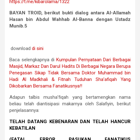
https://t.me/kibarolama/1322
BAYAN TROID, berikut bukti dialog antara Al-Allamah
Hasan bin Abdul Wahhab Al-Banna dengan Ustadz
Munib.5
download
di sini
Baca selengkapnya di
Kumpulan Pernyataan Dari Berbagai
Masjid, Markaz Dan Darul Hadits Di Berbagai Negara Berupa
Penegasan Sikap Tidak Bersama Doktor Muhammad bin
Hadi Al Madkhali & Fitnah Tuduhan Sha’afiqah Yang
Dikobarkan Bersama Fanatikusnya!!
Adapun talbis musha’fiqah yang bertamengkan nama
beliau telah diantisipasi makarnya oleh Salafiyin, berikut
penjelasannya:
TELAH DATANG KEBENARAN DAN TELAH HANCUR
KEBATILAN
(FATAL ERROR PASUKAN FANATIKUS