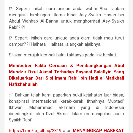
⁉️ Seperti inikah cara unique anda wahai Abu Taubah
mengikuti bimbingan Ulama Kibar Asy-Syaikh Hasan bin
Abdul Wahhab Al-Banna untuk menghormati Asy-Syaikh
Rabi’?!?!
⁉️ Seperti inikah cara unique anda diam tidak mau turut
campur??! Haihata.. Haihata…alangkah ajaibnya.
Silakan merujuk kembali bukti faktanya pada link berikut:
Membeber Fakta Cercaan & Pembangkangan Abul
Mundzir Dzul Akmal Terhadap Bayanat Salafiyin Yang
Dikeluarkan Dari Sisi Imam Rabi’ bin Hadi al-Madkhali
Hafizhahullah
✅ Bahkan telah kami paparkan bukti kejahatan luar biasa,
konspirasi internasional kerak-kerak fitnahnya Mubtadi’
Ikhwani Muhammad al-Imam yang di Indonesia
didedengkoti oleh Dzul Akmal dalam memanipulasi audio
Syaikh Rabi’:
https://t.me/tp_alhaq/2319
atau
MENYINGKAP HAKEKAT