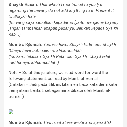
Shaykh Ḥasan:
That which I mentioned to you [i.e.
regarding the bayān], do not add anything to it. Present it
to Shaykh Rabīʿ.
(Itu yang saya sebutkan kepadamu [yaitu mengenai bayān],
jangan tambahkan apapun padanya. Berikan kepada Syaikh
Rabīʿ.)
Munīb al-Ṣumālī:
Yes, we have, Shaykh Rabīʿ and Shaykh
ʿUbayd have both seen it, al-ḥamdulilāh.
(Ya, kami lakukan, Syaikh Rabīʿ dan Syaikh ʿUbayd telah
melihatnya, al-ḥamdulilāh.)
Note – So at this juncture, we read word for word the
following statement, as read by Munīb al-Ṣumālī:
(Catatan – Jadi pada titik ini, kita membaca kata demi kata
pernyataan berikut, sebagaimana dibaca oleh Munīb al-
Ṣumālī:)
Munīb al-Ṣumālī:
This is what we wrote and spread ‘O