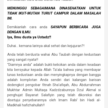
MENUNGGU SEBAGAIMANA DINASEHATKAN UNTUK
TIDAK IKUT-IKUTAN TURUT CAMPUR DALAM MASALAH
INI.
Demikianlah cara anda
SAYAPUN BERBICARA JUGA
DENGAN ILMU.
Iya, Ilmu dusta ya Ustadz!!
Duhai… kemana larinya akal sehat dan kejujuran?!
Anda telah berdusta wahai Abu Taubah dengan kedustaan
yang sangat nyata!!
“Diamnya anda” adalah bukti kelicikan anda dalam keadaan
kita bersyukur kepada Allah Ta’ala bahwa yang membayar
lunas kedustaan anda dan menyingkapnya dengan bangga
adalah komplotan Anda sendiri dari kalangan barisan
dedengkot pengobar fitnah Sha’afiqah, Abu Abdurrahman
Mukhtar Admin Multaqa Kadzdzabunnya Dzul Akmal si
penghujat Bayanat Salafiyin yang telah dikoreksi dan
disetujui penyebarannya oleh Imam Rabi’ bin Hadi al-
Madkhali hafizhahullah!!